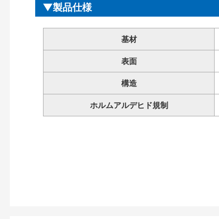
製品仕様
基材
表面
構造
ホルムアルデヒド規制