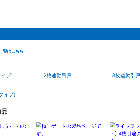
一覧はこちら
イプ)
2枚連動吊戸
3枚連動引
タイプ)
商品