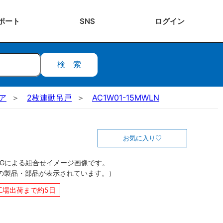
ポート
SNS
ログ
イン
検索
ドア
2枚連動吊戸
AC1W01-15MWLN
お気に入り
CGによる組合せイメージ画像です。
の製品・部品が表示されています。）
工場出荷まで約5日