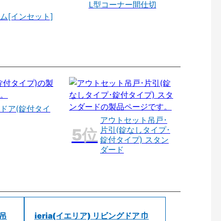
L型コーナー間仕切
ム[インセット]
ドア(錠付タイ
アウトセット吊戸･
片引(錠なしタイプ･
錠付タイプ) スタン
ダード
 吊
ieria(イエリア) リビングドア 巾