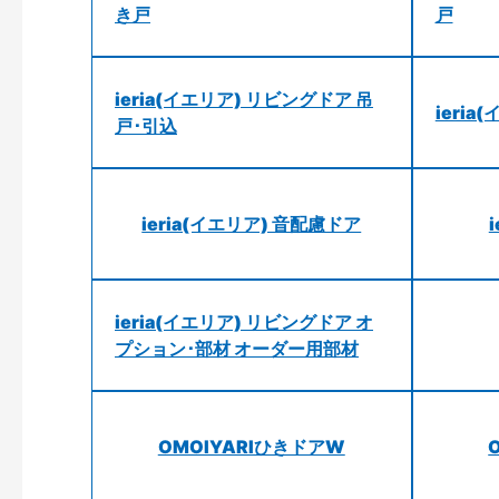
き戸
戸
ieria(イエリア) リビングドア 吊
ieri
戸･引込
ieria(イエリア) 音配慮ドア
ieria(イエリア) リビングドア オ
プション･部材 オーダー用部材
OMOIYARIひきドアW