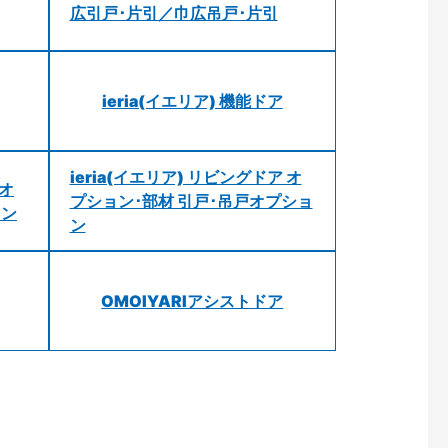
広引戸･片引／巾広吊戸･片引
ieria(イエリア) 機能ドア
ieria(イエリア) リビングドア オ
 オ
プション･部材 引戸･吊戸オプショ
ョン
ン
OMOIYARIアシストドア