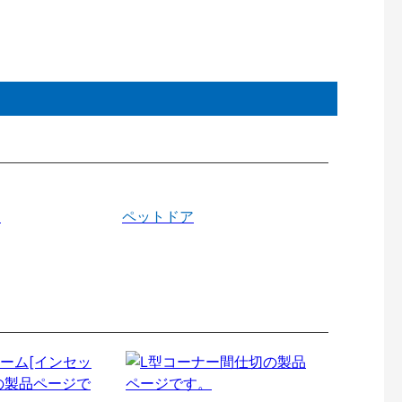
戸
ペットドア