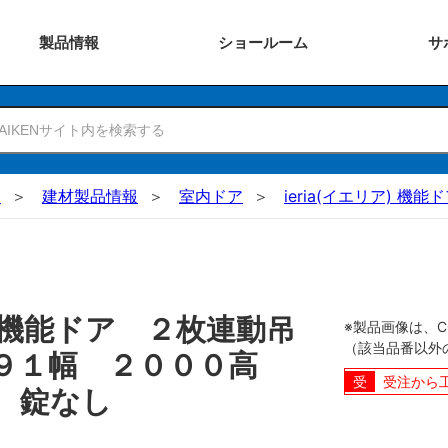
製品
情報
ショー
ルーム
サ
N
建材製品情報
室内ドア
ieria(イエリア) 機能
機能ドア ２枚連動吊
※製品画像は、
（該当品番以外
４９１幅 ２０００高
受注から
 錠なし