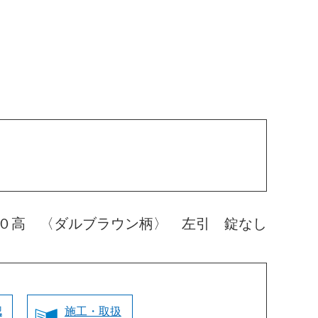
０高 〈ダルブラウン柄〉 左引 錠なし
認
施工・取扱