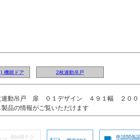
ア) 機能ドア
2枚連動吊戸
枚連動吊戸 扉 ０１デザイン ４９１幅 ２００
ら製品の情報がご覧いただけます
BIM用テク
申請関係