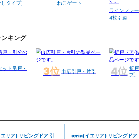
なしタイプ)
ねこゲート
ラインフレー
4枚引違
ランキング
セット吊戸・
折戸
巾広引戸・片引
プ)
a(イエリア) リビングドア 引
ieria(イエリア) リビングドア