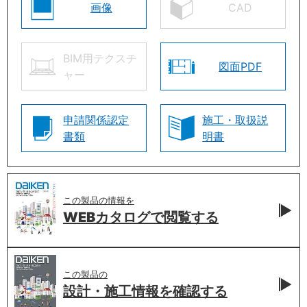
画像
CAD
BIM用テクスチ
図面PDF
ャー
申請関係認定
施工・取扱説
書類
明書
この製品の情報を
WEBカタログで
閲覧する
この製品の
設計・施工情報を
確認する