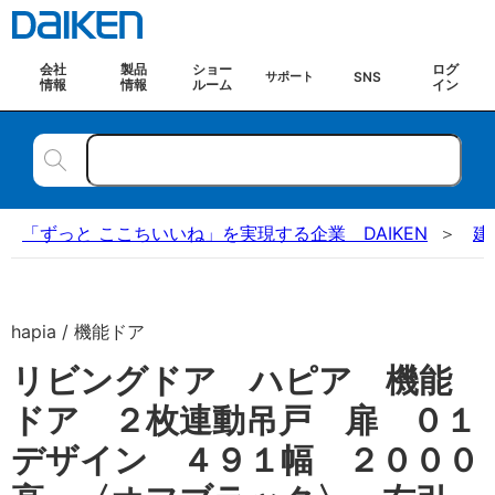
会社
製品
ショー
ログ
SNS
サポート
情報
情報
ルーム
イン
「ずっと ここちいいね」を実現する企業 DAIKEN
建
hapia / 機能ドア
リビングドア ハピア 機能
ドア ２枚連動吊戸 扉 ０１
デザイン ４９１幅 ２０００