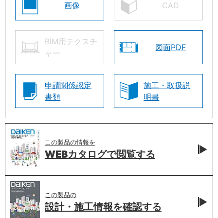
画像
CAD
BIM用テクスチ
図面PDF
ャー
申請関係認定
施工・取扱説
書類
明書
この製品の情報を
WEBカタログで
閲覧する
この製品の
設計・施工情報を
確認する