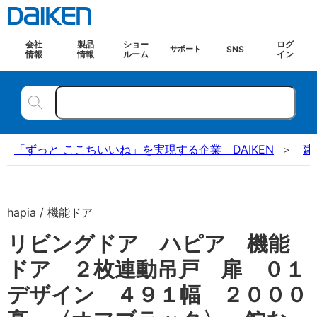
会社
製品
ショー
ログ
SNS
サポート
情報
情報
ルーム
イン
「ずっと ここちいいね」を実現する企業 DAIKEN
建
hapia / 機能ドア
リビングドア ハピア 機能
ドア ２枚連動吊戸 扉 ０１
デザイン ４９１幅 ２０００