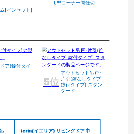
L型コーナー間仕切
ム[インセット]
ドア(錠付タイ
アウトセット吊戸･
片引(錠なしタイプ･
錠付タイプ) スタン
ダード
 吊
ieria(イエリア) リビングドア 巾