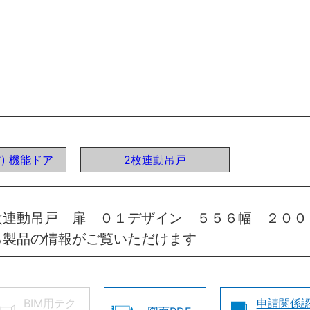
ア) 機能ドア
2枚連動吊戸
枚連動吊戸 扉 ０１デザイン ５５６幅 ２００
ら製品の情報がご覧いただけます
BIM用テク
申請関係