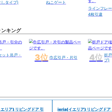
なしタイプ)
ねこゲート
ラインフレー
4枚引違
ランキング
セット吊戸・
折戸
巾広引戸・片引
プ)
a(イエリア) リビングドア 引
ieria(イエリア) リビングドア