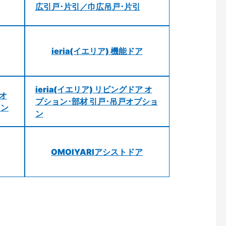
広引戸･片引／巾広吊戸･片引
ieria(イエリア) 機能ドア
ieria(イエリア) リビングドア オ
 オ
プション･部材 引戸･吊戸オプショ
ョン
ン
OMOIYARIアシストドア