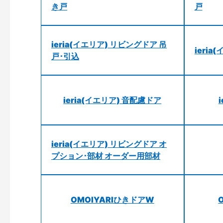
き戸
戸
ieria(イエリア) リビングドア 吊
ieri
戸･引込
ieria(イエリア) 音配慮ドア
ieria(イエリア) リビングドア オ
プション･部材 オーダー用部材
OMOIYARIひきドアW