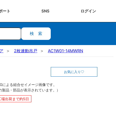
ポート
SNS
ログ
イン
検索
ドア
2枚連動吊戸
AC1W01-14MWRN
お気に入り
CGによる組合せイメージ画像です。
の製品・部品が表示されています。）
工場出荷まで約5日