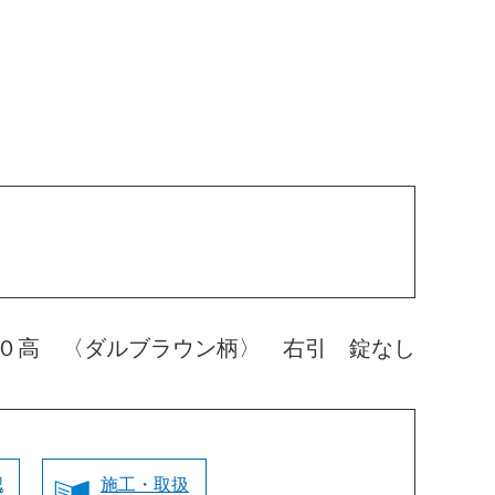
０高 〈ダルブラウン柄〉 右引 錠なし
認
施工・取扱