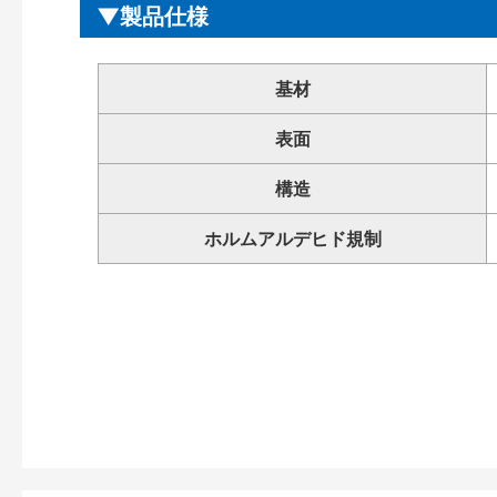
製品仕様
基材
表面
構造
ホルムアルデヒド規制