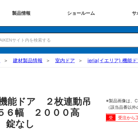
製品
情報
ショー
ルーム
サ
N
建材製品情報
室内ドア
ieria(イエリア) 機能
機能ドア ２枚連動吊
※製品画像は、
（該当品番以外
５５６幅 ２０００高
受注から
 錠なし