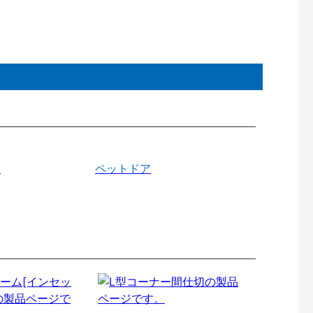
戸
ペットドア