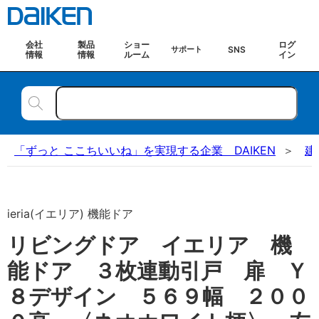
会社
製品
ショー
ログ
SNS
サポート
情報
情報
ルーム
イン
「ずっと ここちいいね」を実現する企業 DAIKEN
建
ieria(イエリア) 機能ドア
リビングドア イエリア 機
能ドア ３枚連動引戸 扉 Ｙ
８デザイン ５６９幅 ２００