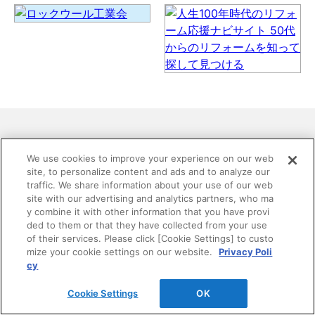
We use cookies to improve your experience on our web
site, to personalize content and ads and to analyze our
traffic. We share information about your use of our web
site with our advertising and analytics partners, who ma
お探しの内容は見つかりましたか？
y combine it with other information that you have provi
ded to them or that they have collected from your use
of their services. Please click [Cookie Settings] to custo
DAIKENホームページ内の情報を検索できます。 複数
mize your cookie settings on our website.
Privacy Poli
語で検索を行う場合は、単語と単語の間をスペースで
cy
区切ってください。
Cookie Settings
OK