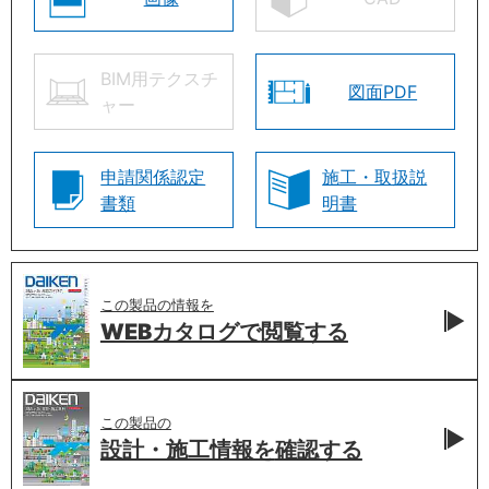
BIM用テクスチ
図面PDF
ャー
申請関係認定
施工・取扱説
書類
明書
この製品の情報を
WEBカタログで
閲覧する
この製品の
設計・施工情報を
確認する