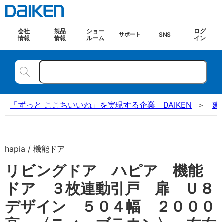
会社
製品
ショー
ログ
SNS
サポート
情報
情報
ルーム
イン
「ずっと ここちいいね」を実現する企業 DAIKEN
建
hapia / 機能ドア
リビングドア ハピア 機能
ドア ３枚連動引戸 扉 Ｕ８
デザイン ５０４幅 ２０００