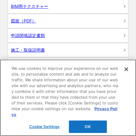
BIM用テクスチャー
図面（PDF）
申請関係認定書類
施工・取扱説明書
動画
We use cookies to improve your experience on our web
site, to personalize content and ads and to analyze our
シミュレーションツール
traffic. We share information about your use of our web
site with our advertising and analytics partners, who ma
24時間換気システム〈エアスマート〉
y combine it with other information that you have provi
簡易設計見積ソフト
ded to them or that they have collected from your use
of their services. Please click [Cookie Settings] to custo
R&Dセンター環境測定・分析サービス
mize your cookie settings on our website.
Privacy Poli
cy
商品マスター申し込み
Cookie Settings
OK