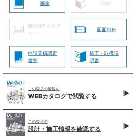
画像
CAD
BIM用テクスチ
図面PDF
ャー
申請関係認定
施工・取扱説
書類
明書
この製品の情報を
WEBカタログで
閲覧する
この製品の
設計・施工情報を
確認する