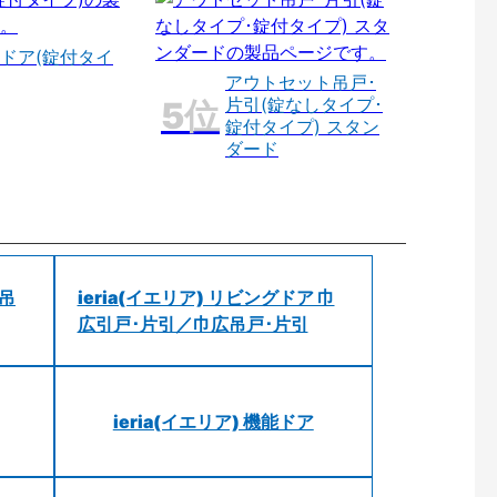
ドア(錠付タイ
アウトセット吊戸･
片引(錠なしタイプ･
錠付タイプ) スタン
ダード
 吊
ieria(イエリア) リビングドア 巾
広引戸･片引／巾広吊戸･片引
ieria(イエリア) 機能ドア