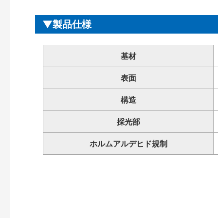
製品仕様
基材
表面
構造
採光部
ホルムアルデヒド規制