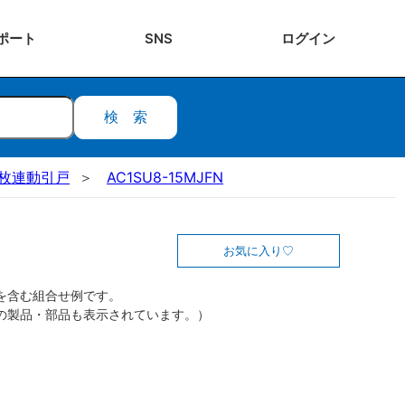
ポート
SNS
ログ
イン
検索
3枚連動引戸
AC1SU8-15MJFN
お気に入り
を含む組合せ例です。
の製品・部品も表示されています。）