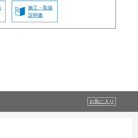
認
施工・取扱
説明書
お気に入り