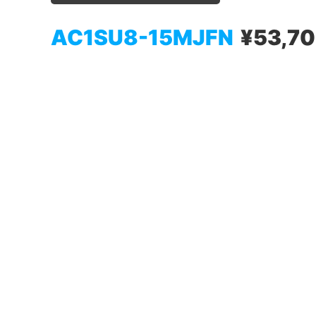
AC1SU8-15MJFN
¥53,7