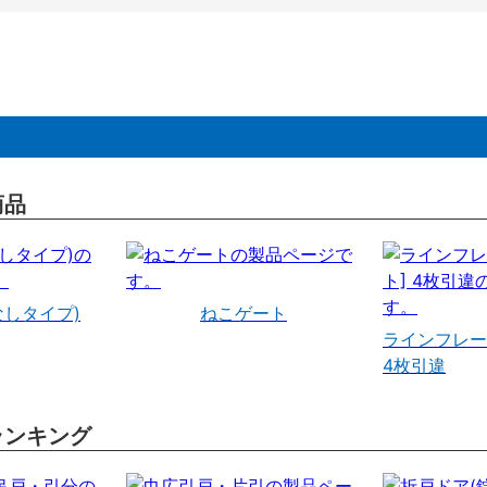
商品
なしタイプ)
ねこゲート
ラインフレー
4枚引違
ランキング