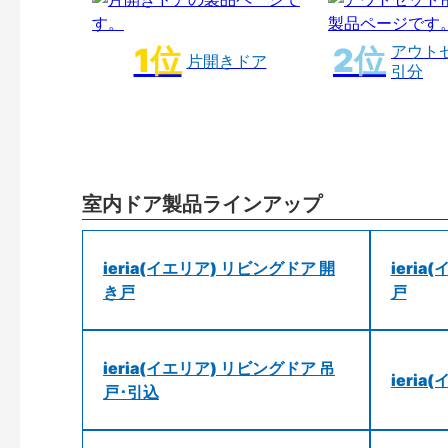
アウト
片開きドア
引分
室内ドア製品ラインアップ
ieria(イエリア) リビングドア 開
ieri
き戸
戸
ieria(イエリア) リビングドア 吊
ieri
戸･引込