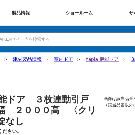
製品
情報
ショー
ルーム
サ
N
建材製品情報
室内ドア
hapia 機能ドア
機能ドア ３枚連動引戸
画像は該当品番
（該当品番以外
幅 ２０００高 〈クリ
錠なし
ください。