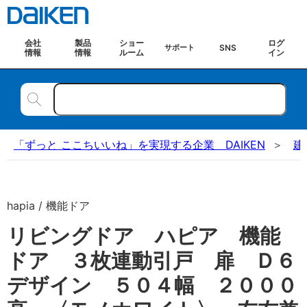
会社
製品
ショー
ログ
SNS
サポート
情報
情報
ルーム
イン
「ずっと ここちいいね」を実現する企業 DAIKEN
建
hapia / 機能ドア
リビングドア ハピア 機能
ドア ３枚連動引戸 扉 Ｄ６
デザイン ５０４幅 ２０００