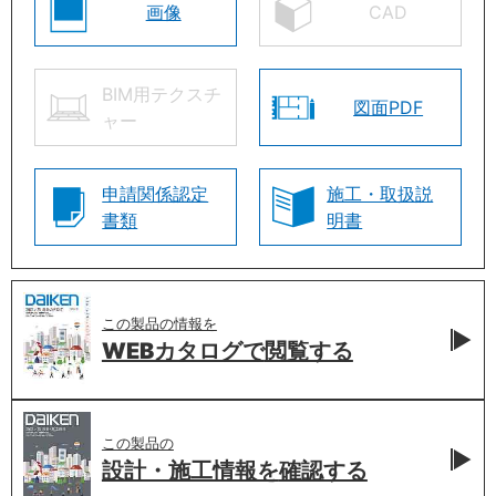
画像
CAD
BIM用テクスチ
図面PDF
ャー
申請関係認定
施工・取扱説
書類
明書
この製品の情報を
WEBカタログで
閲覧する
この製品の
設計・施工情報を
確認する