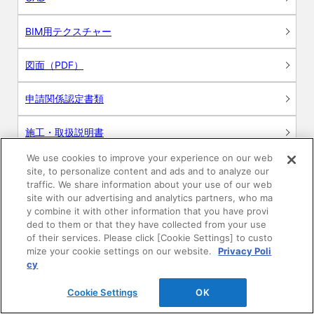
BIM用テクスチャー
図面（PDF）
申請関係認定書類
施工・取扱説明書
We use cookies to improve your experience on our web
動画
site, to personalize content and ads and to analyze our
traffic. We share information about your use of our web
site with our advertising and analytics partners, who ma
シミュレーションツール
y combine it with other information that you have provi
ded to them or that they have collected from your use
24時間換気システム〈エアスマート〉
of their services. Please click [Cookie Settings] to custo
簡易設計見積ソフト
mize your cookie settings on our website.
Privacy Poli
cy
R&Dセンター環境測定・分析サービス
Cookie Settings
OK
商品マスター申し込み