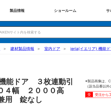
製品
情報
ショー
ルーム
サ
N
建材製品情報
室内ドア
ieria(イエリア) 機能
機能ドア ３枚連動引
※製品画像は、
（該当品番以外
５０４幅 ２０００高
受注から
兼用 錠なし