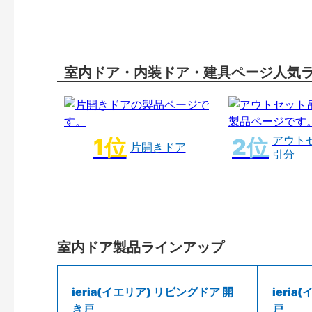
室内ドア・内装ドア・建具ページ人気
アウト
片開きドア
引分
室内ドア製品ラインアップ
ieria(イエリア) リビングドア 開
ieri
き戸
戸