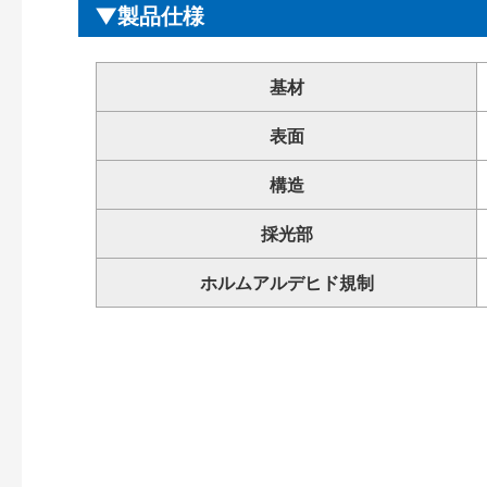
製品仕様
基材
表面
構造
採光部
ホルムアルデヒド規制