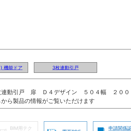
ア) 機能ドア
3枚連動引戸
枚連動引戸 扉 Ｄ４デザイン ５０４幅 ２００
らから製品の情報がご覧いただけます
BIM用テク
申請関係