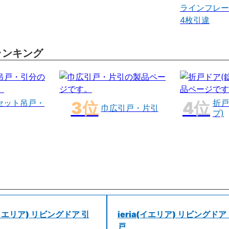
ラインフレー
4枚引違
ランキング
セット吊戸・
折戸
巾広引戸・片引
プ)
a(イエリア) リビングドア 引
ieria(イエリア) リビングドア
戸