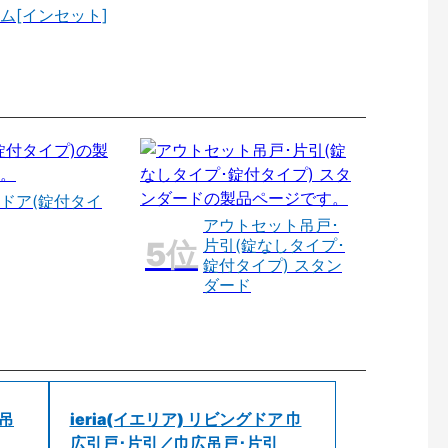
ム[インセット]
ドア(錠付タイ
アウトセット吊戸･
片引(錠なしタイプ･
錠付タイプ) スタン
ダード
 吊
ieria(イエリア) リビングドア 巾
広引戸･片引／巾広吊戸･片引