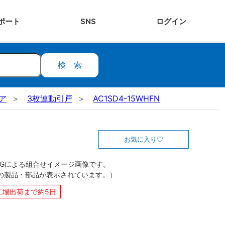
ポート
SNS
ログ
イン
検索
ドア
3枚連動引戸
AC1SD4-15WHFN
お気に入り
CGによる組合せイメージ画像です。
の製品・部品が表示されています。）
工場出荷まで約5日