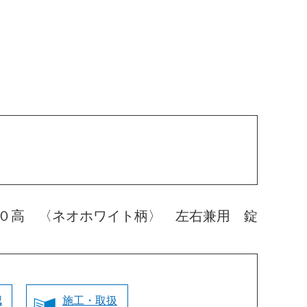
０高 〈ネオホワイト柄〉 左右兼用 錠
認
施工・取扱