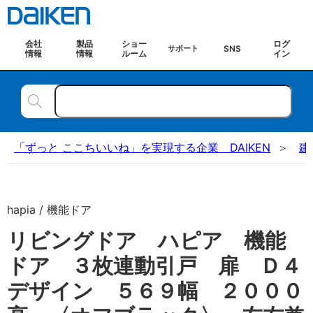
会社
製品
ショー
ログ
SNS
サポート
情報
情報
ルーム
イン
「ずっと ここちいいね」を実現する企業 DAIKEN
建
hapia / 機能ドア
リビングドア ハピア 機能
ドア ３枚連動引戸 扉 Ｄ４
デザイン ５６９幅 ２０００