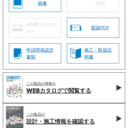
画像
CAD
BIM用テクスチ
図面PDF
ャー
申請関係認定
施工・取扱説
書類
明書
この製品の情報を
WEBカタログで
閲覧する
この製品の
設計・施工情報を
確認する