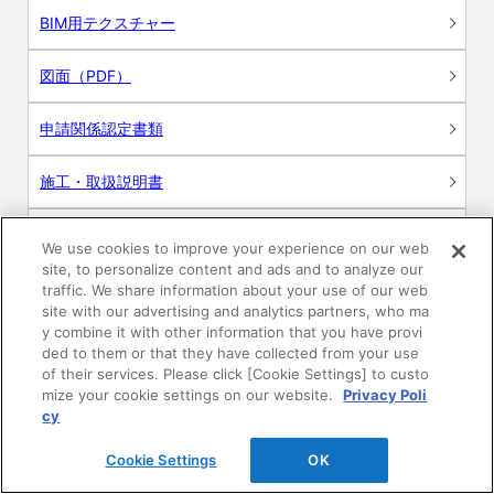
BIM用テクスチャー
図面（PDF）
申請関係認定書類
施工・取扱説明書
動画
We use cookies to improve your experience on our web
site, to personalize content and ads and to analyze our
シミュレーションツール
traffic. We share information about your use of our web
site with our advertising and analytics partners, who ma
24時間換気システム〈エアスマート〉
y combine it with other information that you have provi
簡易設計見積ソフト
ded to them or that they have collected from your use
of their services. Please click [Cookie Settings] to custo
R&Dセンター環境測定・分析サービス
mize your cookie settings on our website.
Privacy Poli
cy
商品マスター申し込み
Cookie Settings
OK