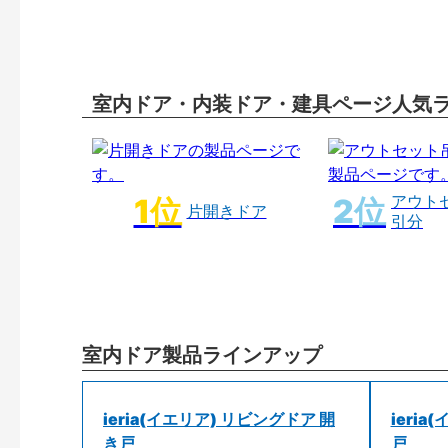
室内ドア・内装ドア・建具ページ人気
アウト
片開きドア
引分
室内ドア製品ラインアップ
ieria(イエリア) リビングドア 開
ieri
き戸
戸