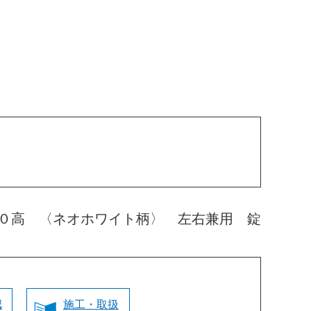
０高 〈ネオホワイト柄〉 左右兼用 錠
認
施工・取扱