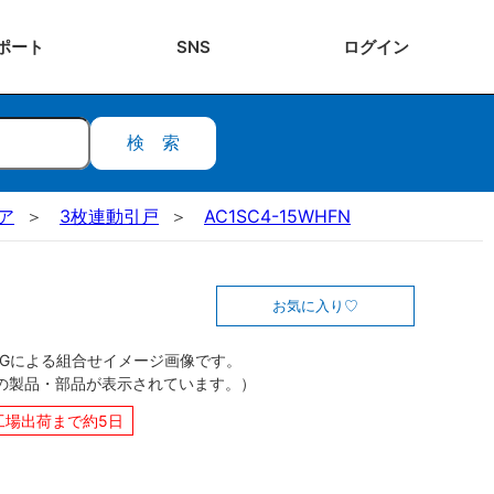
ポート
SNS
ログ
イン
検索
ドア
3枚連動引戸
AC1SC4-15WHFN
お気に入り
CGによる組合せイメージ画像です。
の製品・部品が表示されています。）
工場出荷まで約5日