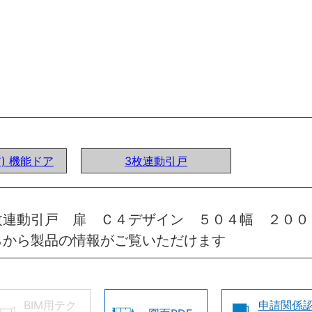
ア) 機能ドア
3枚連動引戸
枚連動引戸 扉 Ｃ４デザイン ５０４幅 ２００
らから製品の情報がご覧いただけます
BIM用テク
申請関係