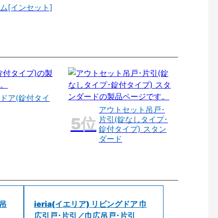
ム[インセット]
ドア(錠付タイ
アウトセット吊戸･
片引(錠なしタイプ･
錠付タイプ) スタン
ダード
 吊
ieria(イエリア) リビングドア 巾
広引戸･片引／巾広吊戸･片引