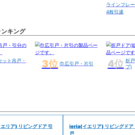
ラインフレー
4枚引違
ランキング
セット吊戸・
折戸
巾広引戸・片引
プ)
a(イエリア) リビングドア 引
ieria(イエリア) リビングドア
戸