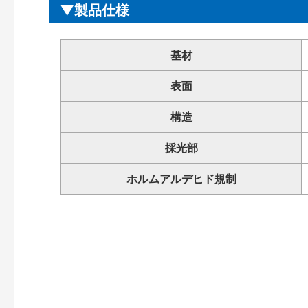
製品仕様
基材
表面
構造
採光部
ホルムアルデヒド規制