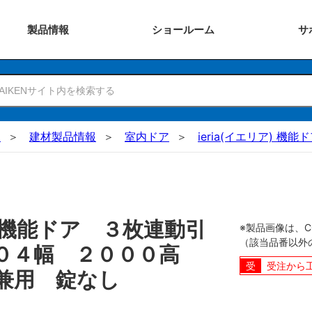
製品
情報
ショー
ルーム
サ
N
建材製品情報
室内ドア
ieria(イエリア) 機能
機能ドア ３枚連動引
※製品画像は、
（該当品番以外
５０４幅 ２０００高
受注から
兼用 錠なし