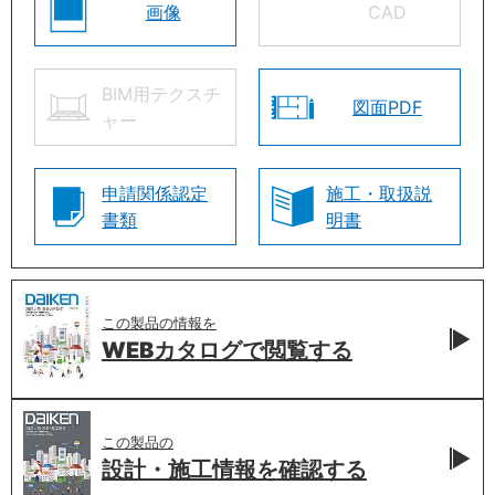
画像
CAD
BIM用テクスチ
図面PDF
ャー
申請関係認定
施工・取扱説
書類
明書
この製品の情報を
WEBカタログで
閲覧する
この製品の
設計・施工情報を
確認する