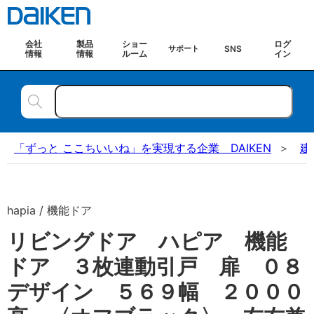
会社
製品
ショー
ログ
SNS
サポート
情報
情報
ルーム
イン
「ずっと ここちいいね」を実現する企業 DAIKEN
建
hapia / 機能ドア
リビングドア ハピア 機能
ドア ３枚連動引戸 扉 ０８
デザイン ５６９幅 ２０００