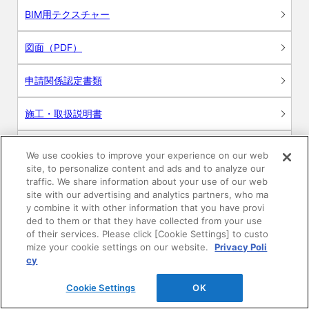
BIM用テクスチャー
図面（PDF）
申請関係認定書類
施工・取扱説明書
動画
We use cookies to improve your experience on our web
site, to personalize content and ads and to analyze our
シミュレーションツール
traffic. We share information about your use of our web
site with our advertising and analytics partners, who ma
24時間換気システム〈エアスマート〉
y combine it with other information that you have provi
簡易設計見積ソフト
ded to them or that they have collected from your use
of their services. Please click [Cookie Settings] to custo
R&Dセンター環境測定・分析サービス
mize your cookie settings on our website.
Privacy Poli
cy
商品マスター申し込み
Cookie Settings
OK