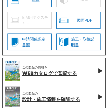
BIM用テクスチ
図面PDF
ャー
申請関係認定
施工・取扱説
書類
明書
この製品の情報を
WEBカタログで
閲覧する
この製品の
設計・施工情報を
確認する