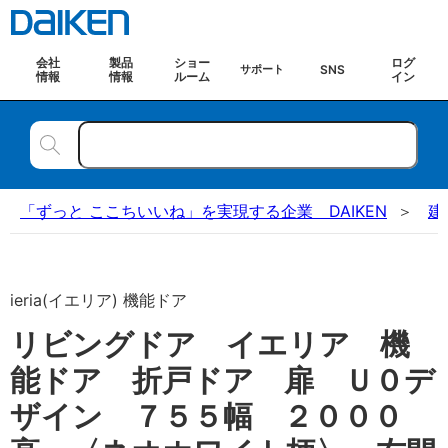
会社
製品
ショー
ログ
SNS
サポート
情報
情報
ルーム
イン
「ずっと ここちいいね」を実現する企業 DAIKEN
建
ieria(イエリア) 機能ドア
リビングドア イエリア 機
能ドア 折戸ドア 扉 Ｕ０デ
ザイン ７５５幅 ２０００