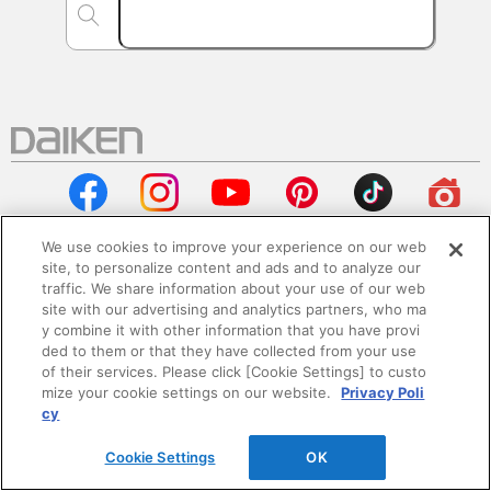
We use cookies to improve your experience on our web
site, to personalize content and ads and to analyze our
traffic. We share information about your use of our web
会社情報
site with our advertising and analytics partners, who ma
y combine it with other information that you have provi
企業情報
ded to them or that they have collected from your use
of their services. Please click [Cookie Settings] to custo
mize your cookie settings on our website.
Privacy Poli
サステナビリティ
cy
採用情報
Cookie Settings
OK