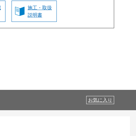
認
施工・取扱
説明書
お気に入り