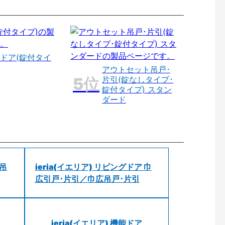
ドア(錠付タイ
アウトセット吊戸･
片引(錠なしタイプ･
錠付タイプ) スタン
ダード
 吊
ieria(イエリア) リビングドア 巾
広引戸･片引／巾広吊戸･片引
ieria(イエリア) 機能ドア