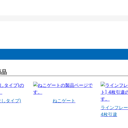
商品
なしタイプ)
ねこゲート
ラインフレー
4枚引違