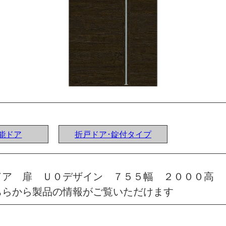
機能ドア
折戸ドア･錠付タイプ
ドア 扉 Ｕ０デザイン ７５５幅 ２０００高 
ちらから製品の情報がご覧いただけます