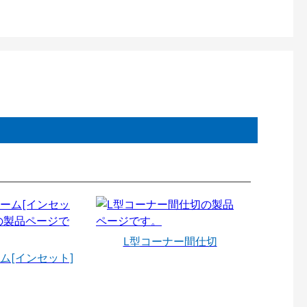
L型コーナー間仕切
ム[インセット]