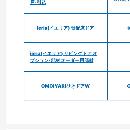
戸･引込
ieria(イエリア) 音配慮ドア
ieria(イエリア) リビングドア オ
プション･部材 オーダー用部材
OMOIYARIひきドアW