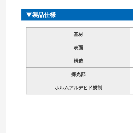
製品仕様
基材
表面
構造
採光部
ホルムアルデヒド規制