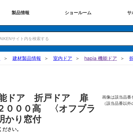
製品
情報
ショー
ルーム
サ
N
建材製品情報
室内ドア
hapia 機能ドア
機能ドア 折戸ドア 扉
画像は該当品番
（該当品番以外
２０００高 〈オフブラ
明かり窓付
ください。