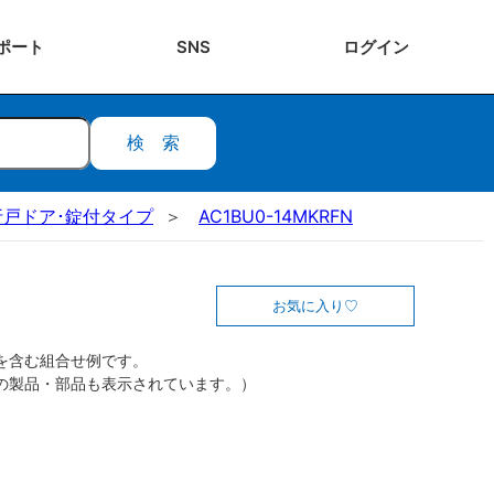
ポート
SNS
ログ
イン
検索
折戸ドア･錠付タイプ
AC1BU0-14MKRFN
お気に入り
を含む組合せ例です。
の製品・部品も表示されています。）