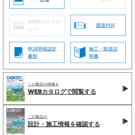
BIM用テクスチ
図面PDF
ャー
申請関係認定
施工・取扱説
書類
明書
この製品の情報を
WEBカタログで
閲覧する
この製品の
設計・施工情報を
確認する