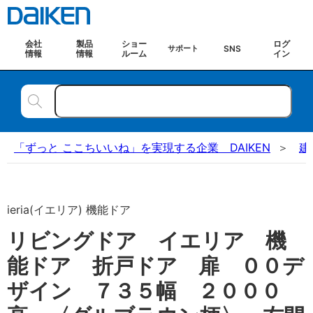
会社
製品
ショー
ログ
SNS
サポート
情報
情報
ルーム
イン
「ずっと ここちいいね」を実現する企業 DAIKEN
建
ieria(イエリア) 機能ドア
リビングドア イエリア 機
能ドア 折戸ドア 扉 ００デ
ザイン ７３５幅 ２０００