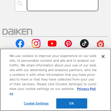
We use cookies to improve your experience on our web
site, to personalize content and ads and to analyze our
traffic. We share information about your use of our web
会社情報
site with our advertising and analytics partners, who ma
y combine it with other information that you have provi
企業情報
ded to them or that they have collected from your use
of their services. Please click [Cookie Settings] to custo
mize your cookie settings on our website.
Privacy Poli
サステナビリティ
cy
採用情報
Cookie Settings
OK