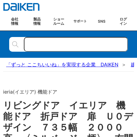
会社
製品
ショー
ログ
SNS
サポート
情報
情報
ルーム
イン
「ずっと ここちいいね」を実現する企業 DAIKEN
建
ieria(イエリア) 機能ドア
リビングドア イエリア 機
能ドア 折戸ドア 扉 Ｕ０デ
ザイン ７３５幅 ２０００