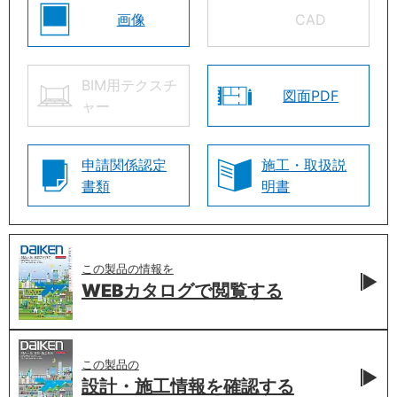
画像
CAD
BIM用テクスチ
図面PDF
ャー
申請関係認定
施工・取扱説
書類
明書
この製品の情報を
WEBカタログで
閲覧する
この製品の
設計・施工情報を
確認する