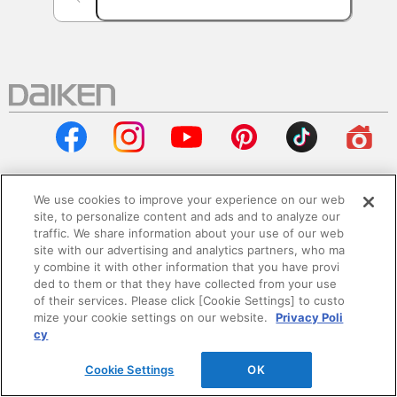
We use cookies to improve your experience on our web
site, to personalize content and ads and to analyze our
会社情報
traffic. We share information about your use of our web
site with our advertising and analytics partners, who ma
企業情報
y combine it with other information that you have provi
ded to them or that they have collected from your use
of their services. Please click [Cookie Settings] to custo
サステナビリティ
mize your cookie settings on our website.
Privacy Poli
cy
採用情報
Cookie Settings
OK
ニュースリリース