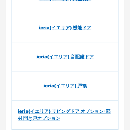
ieria(イエリア) 機能ドア
ieria(イエリア) 音配慮ドア
ieria(イエリア) 戸襖
ieria(イエリア) リビングドア オプション･部
材 開き戸オプション