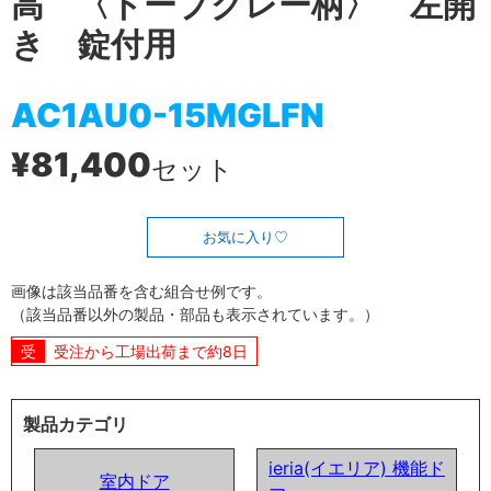
高 〈トープグレー柄〉 左開
き 錠付用
AC1AU0-15MGLFN
¥81,400
セット
お気に入り
画像は該当品番を含む組合せ例です。
（該当品番以外の製品・部品も表示されています。）
受注から工場出荷まで約8日
製品カテゴリ
ieria(イエリア) 機能ド
室内ドア