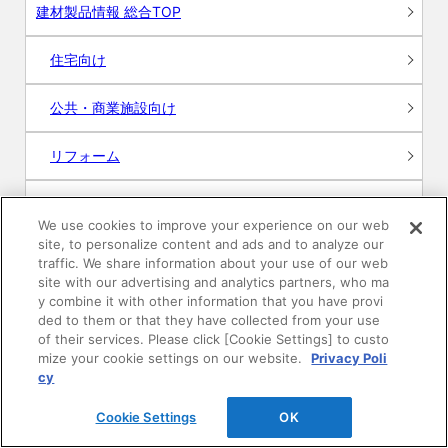
建材製品情報 総合TOP
住宅向け
公共・商業施設向け
リフォーム
エンジニアリング情報
We use cookies to improve your experience on our web
site, to personalize content and ads and to analyze our
DAIKEN WEB SHOP
traffic. We share information about your use of our web
site with our advertising and analytics partners, who ma
y combine it with other information that you have provi
ded to them or that they have collected from your use
of their services. Please click [Cookie Settings] to custo
ショールーム
mize your cookie settings on our website.
Privacy Poli
cy
札幌ショールーム
Cookie Settings
OK
仙台ショールーム