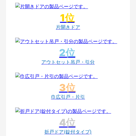
片開きドア
アウトセット吊戸・引分
巾広引戸・片引
折戸ドア(錠付タイプ)