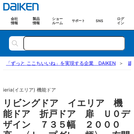
会社
製品
ショー
ログ
SNS
サポート
情報
情報
ルーム
イン
「ずっと ここちいいね」を実現する企業 DAIKEN
建
ieria(イエリア) 機能ドア
リビングドア イエリア 機
能ドア 折戸ドア 扉 Ｕ０デ
ザイン ７３５幅 ２０００