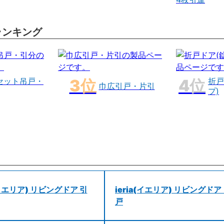
ランキング
セット吊戸・
折戸
巾広引戸・片引
プ)
a(イエリア) リビングドア 引
ieria(イエリア) リビングドア
戸