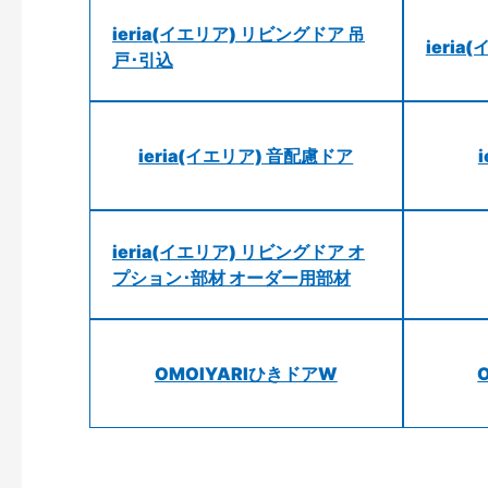
ieria(イエリア) リビングドア 吊
ieri
戸･引込
ieria(イエリア) 音配慮ドア
ieria(イエリア) リビングドア オ
プション･部材 オーダー用部材
OMOIYARIひきドアW