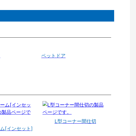
戸
ペットドア
L型コーナー間仕切
ム[インセット]