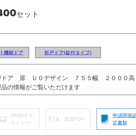
400
セット
ア) 機能ドア
折戸ドア(錠付タイプ)
戸ドア 扉 Ｕ０デザイン ７５５幅 ２０００高
製品の情報がご覧いただけます
BIM用テク
申請関係
図面PDF
スチャー
定書類