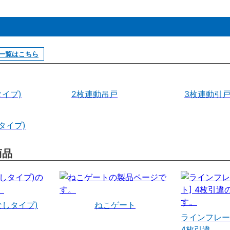
一覧はこちら
イプ)
2枚連動吊戸
3枚連動引
タイプ)
商品
なしタイプ)
ねこゲート
ラインフレー
4枚引違