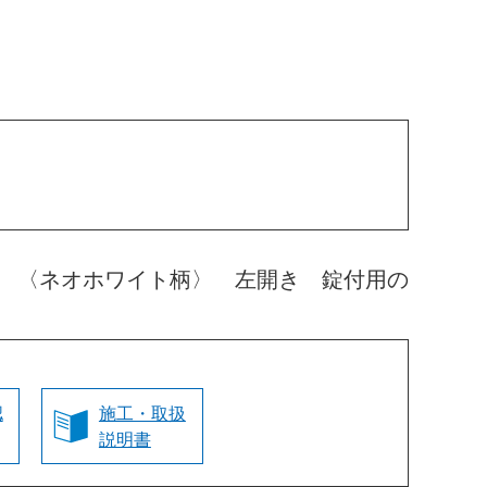
 〈ネオホワイト柄〉 左開き 錠付用の
認
施工・取扱
説明書