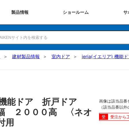
製品
情報
ショー
ルーム
サ
N
建材製品情報
室内ドア
ieria(イエリア) 機能
 機能ドア 折戸ドア
画像は該当品番
（該当品番以外
幅 ２０００高 〈ネオ
受注から
付用