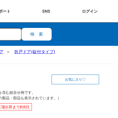
ポート
SNS
ログ
イン
検索
ドア
折戸ドア(錠付タイプ)
お気に入り
を含む組合せ例です。
の製品・部品も表示されています。）
工場出荷まで約8日