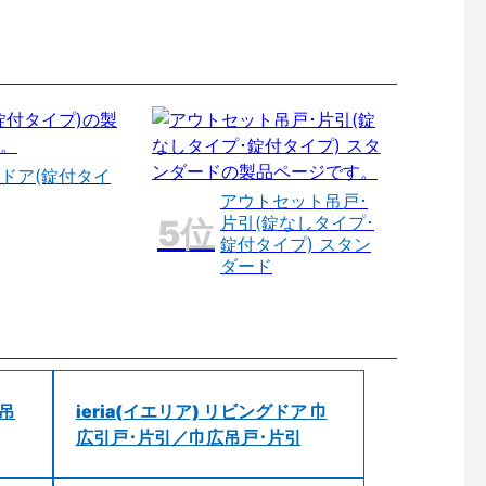
ドア(錠付タイ
アウトセット吊戸･
片引(錠なしタイプ･
錠付タイプ) スタン
ダード
 吊
ieria(イエリア) リビングドア 巾
広引戸･片引／巾広吊戸･片引