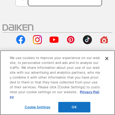
We use cookies to improve your experience on our web
site, to personalize content and ads and to analyze our
会社情報
traffic. We share information about your use of our web
site with our advertising and analytics partners, who ma
企業情報
y combine it with other information that you have provi
ded to them or that they have collected from your use
of their services. Please click [Cookie Settings] to custo
サステナビリティ
mize your cookie settings on our website.
Privacy Poli
cy
採用情報
Cookie Settings
OK
ニュースリリース