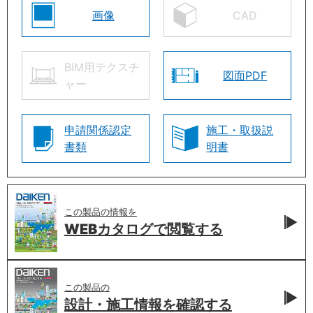
画像
CAD
BIM用テクスチ
図面PDF
ャー
申請関係認定
施工・取扱説
書類
明書
この製品の情報を
WEBカタログで
閲覧する
この製品の
設計・施工情報を
確認する