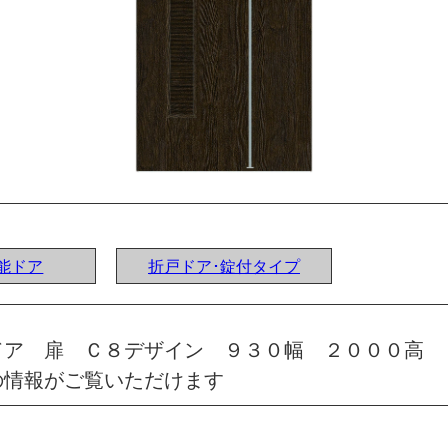
機能ドア
折戸ドア･錠付タイプ
ドア 扉 Ｃ８デザイン ９３０幅 ２０００高 
の情報がご覧いただけます