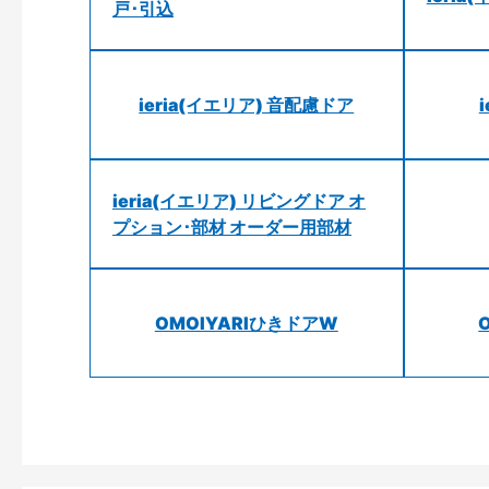
戸･引込
ieria(イエリア) 音配慮ドア
ieria(イエリア) リビングドア オ
プション･部材 オーダー用部材
OMOIYARIひきドアW