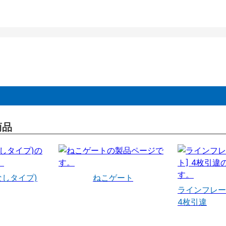
商品
なしタイプ)
ねこゲート
ラインフレー
4枚引違