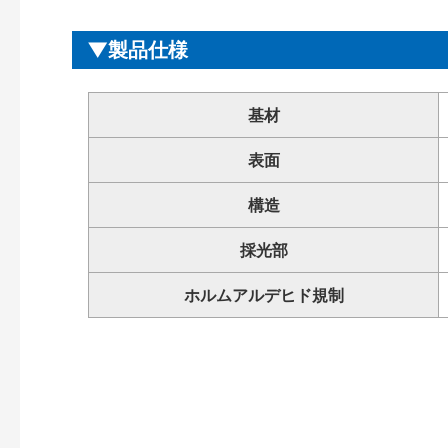
製品仕様
基材
表面
構造
採光部
ホルムアルデヒド規制