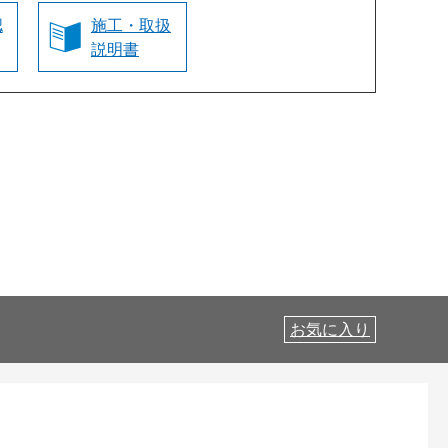
認
施工・取扱
説明書
お気に入り