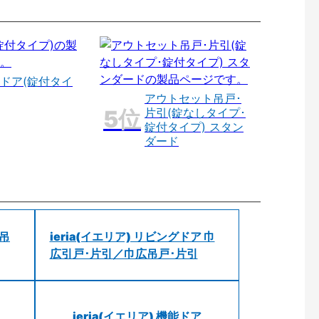
ドア(錠付タイ
アウトセット吊戸･
片引(錠なしタイプ･
錠付タイプ) スタン
ダード
 吊
ieria(イエリア) リビングドア 巾
広引戸･片引／巾広吊戸･片引
ieria(イエリア) 機能ドア