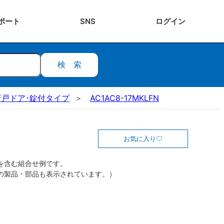
ポート
SNS
ログ
イン
検索
折戸ドア･錠付タイプ
AC1AC8-17MKLFN
お気に入り
を含む組合せ例です。
の製品・部品も表示されています。）