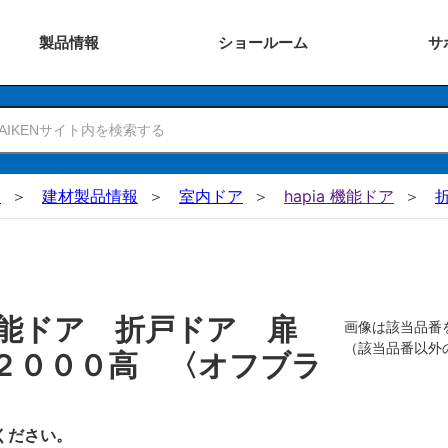
製品
情報
ショー
ルーム
サ
N
建材製品情報
室内ドア
hapia 機能ドア
機能ドア 折戸ドア 扉
画像は該当品番
（該当品番以外
２０００高 〈オフブラ
ください。