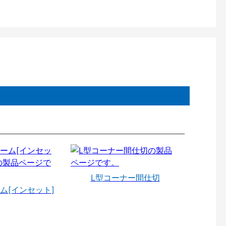
L型コーナー間仕切
ム[インセット]