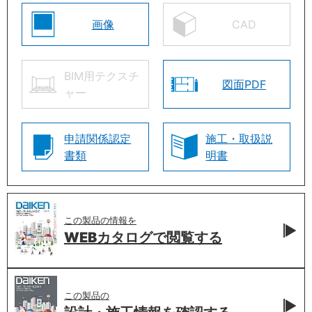
画像
CAD
BIM用テクスチ
図面PDF
ャー
申請関係認定
施工・取扱説
書類
明書
この製品の情報を
WEBカタログで
閲覧する
この製品の