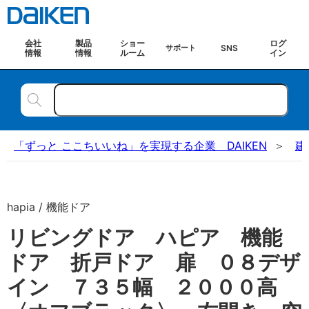
会社
製品
ショー
ログ
SNS
サポート
情報
情報
ルーム
イン
「ずっと ここちいいね」を実現する企業 DAIKEN
建
hapia / 機能ドア
リビングドア ハピア 機能
ドア 折戸ドア 扉 ０８デザ
イン ７３５幅 ２０００高