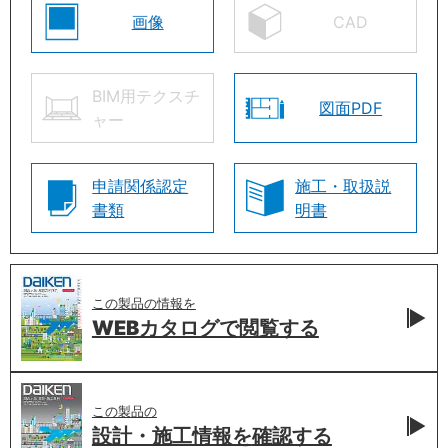
画像
CAD
BIM用テクスチ
図面PDF
ャー
申請関係認定
施工・取扱説
書類
明書
この製品の情報を
WEBカタログで
閲覧する
この製品の
設計・施工情報を
確認する