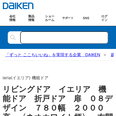
会社
製品
ショー
ログ
SNS
サポート
情報
情報
ルーム
イン
「ずっと ここちいいね」を実現する企業 DAIKEN
建
ieria(イエリア) 機能ドア
リビングドア イエリア 機
能ドア 折戸ドア 扉 ０８デ
ザイン ７８０幅 ２０００