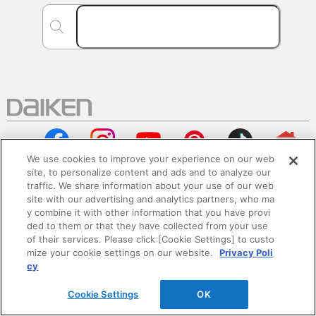
We use cookies to improve your experience on our web
site, to personalize content and ads and to analyze our
traffic. We share information about your use of our web
site with our advertising and analytics partners, who ma
会社情報
y combine it with other information that you have provi
ded to them or that they have collected from your use
企業情報
of their services. Please click [Cookie Settings] to custo
mize your cookie settings on our website.
Privacy Poli
cy
サステナビリティ
Cookie Settings
OK
採用情報