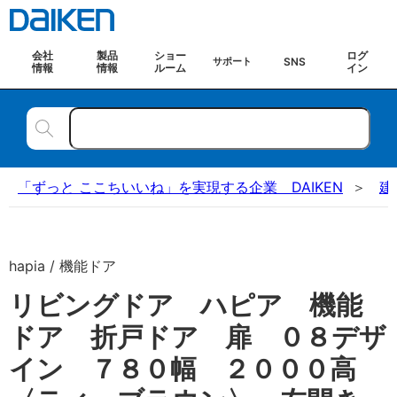
会社
製品
ショー
ログ
SNS
サポート
情報
情報
ルーム
イン
「ずっと ここちいいね」を実現する企業 DAIKEN
建
hapia / 機能ドア
リビングドア ハピア 機能
ドア 折戸ドア 扉 ０８デザ
イン ７８０幅 ２０００高