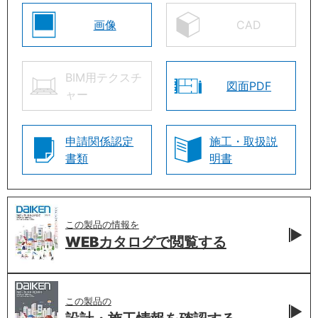
画像
CAD
BIM用テクスチ
図面PDF
ャー
申請関係認定
施工・取扱説
書類
明書
この製品の情報を
WEBカタログで
閲覧する
この製品の