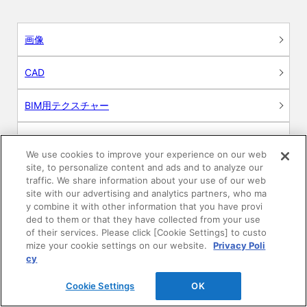
画像
CAD
BIM用テクスチャー
図面（PDF）
We use cookies to improve your experience on our web
site, to personalize content and ads and to analyze our
申請関係認定書類
traffic. We share information about your use of our web
site with our advertising and analytics partners, who ma
施工・取扱説明書
y combine it with other information that you have provi
ded to them or that they have collected from your use
of their services. Please click [Cookie Settings] to custo
動画
mize your cookie settings on our website.
Privacy Poli
cy
シミュレーションツール
Cookie Settings
OK
24時間換気システム〈エアスマート〉