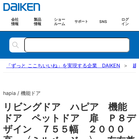
会社
製品
ショー
ログ
SNS
サポート
情報
情報
ルーム
イン
「ずっと ここちいいね」を実現する企業 DAIKEN
建
hapia / 機能ドア
リビングドア ハピア 機能
ドア ペットドア 扉 Ｐ８デ
ザイン ７５５幅 ２０００