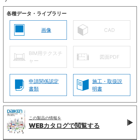
各種データ・ライブラリー
画像
CAD
BIM用テクスチ
図面PDF
ャー
申請関係認定
施工・取扱説
書類
明書
この製品の情報を
WEBカタログで
閲覧する