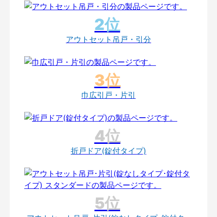
アウトセット吊戸・引分
巾広引戸・片引
折戸ドア(錠付タイプ)