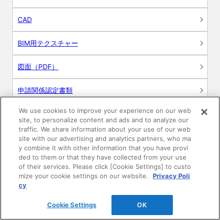
CAD
BIM用テクスチャー
図面（PDF）
申請関係認定書類
We use cookies to improve your experience on our web
施工・取扱説明書
site, to personalize content and ads and to analyze our
traffic. We share information about your use of our web
動画
site with our advertising and analytics partners, who ma
y combine it with other information that you have provi
ded to them or that they have collected from your use
シミュレーションツール
of their services. Please click [Cookie Settings] to custo
mize your cookie settings on our website.
Privacy Poli
24時間換気システム〈エアスマート〉
cy
簡易設計見積ソフト
Cookie Settings
OK
R&Dセンター環境測定・分析サービス