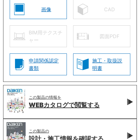
画像
CAD
BIM用テクスチ
図面PDF
ャー
申請関係認定
施工・取扱説
書類
明書
この製品の情報を
WEBカタログで
閲覧する
この製品の
設計・施工情報を
確認する