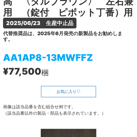
高 〈ダルブラウン〉 左右兼
用 （錠付 ピボット丁番）用
2025/06/23　生産中止品
代替推奨品は、2025年6月発売の新製品をお勧めしま
す。
AA1AP8-13MWFFZ
¥77,500
梱
お気に入り
画像は該当品番を含む組合せ例です。
（該当品番以外の製品・部品も表示されています。）