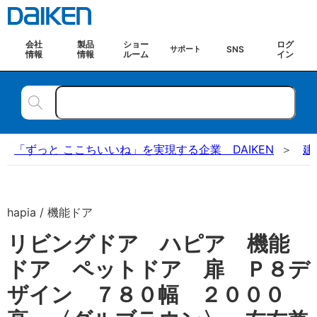
会社
製品
ショー
ログ
SNS
サポート
情報
情報
ルーム
イン
「ずっと ここちいいね」を実現する企業 DAIKEN
建
hapia / 機能ドア
リビングドア ハピア 機能
ドア ペットドア 扉 Ｐ８デ
ザイン ７８０幅 ２０００