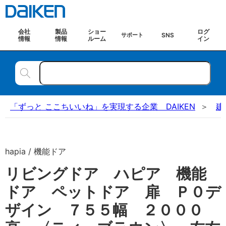
会社
製品
ショー
ログ
SNS
サポート
情報
情報
ルーム
イン
「ずっと ここちいいね」を実現する企業 DAIKEN
建
hapia / 機能ドア
リビングドア ハピア 機能
ドア ペットドア 扉 Ｐ０デ
ザイン ７５５幅 ２０００