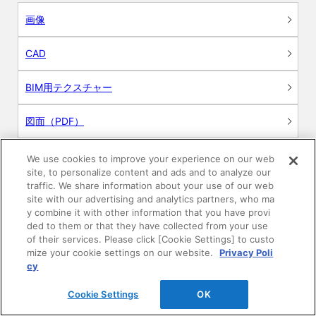
画像
CAD
BIM用テクスチャー
図面（PDF）
申請関係認定書類
We use cookies to improve your experience on our web
site, to personalize content and ads and to analyze our
traffic. We share information about your use of our web
施工・取扱説明書
site with our advertising and analytics partners, who ma
y combine it with other information that you have provi
動画
ded to them or that they have collected from your use
of their services. Please click [Cookie Settings] to custo
mize your cookie settings on our website.
Privacy Poli
シミュレーションツール
cy
24時間換気システム〈エアスマート〉
Cookie Settings
OK
簡易設計見積ソフト