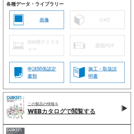
各種データ・ライブラリー
画像
CAD
BIM用テクスチ
図面PDF
ャー
申請関係認定
施工・取扱説
書類
明書
この製品の情報を
WEBカタログで
閲覧する