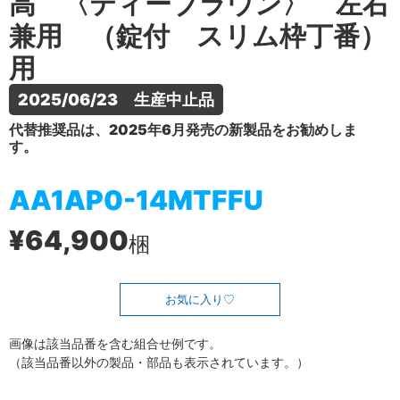
高 〈ティーブラウン〉 左右
兼用 （錠付 スリム枠丁番）
用
2025/06/23　生産中止品
代替推奨品は、2025年6月発売の新製品をお勧めしま
す。
AA1AP0-14MTFFU
¥64,900
梱
お気に入り
画像は該当品番を含む組合せ例です。
（該当品番以外の製品・部品も表示されています。）