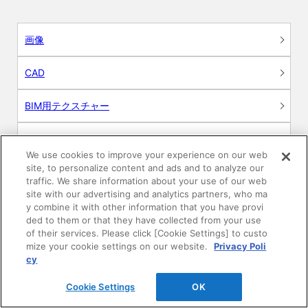
画像
CAD
BIM用テクスチャー
図面（PDF）
We use cookies to improve your experience on our web
site, to personalize content and ads and to analyze our
申請関係認定書類
traffic. We share information about your use of our web
site with our advertising and analytics partners, who ma
施工・取扱説明書
y combine it with other information that you have provi
ded to them or that they have collected from your use
of their services. Please click [Cookie Settings] to custo
動画
mize your cookie settings on our website.
Privacy Poli
cy
シミュレーションツール
Cookie Settings
OK
24時間換気システム〈エアスマート〉