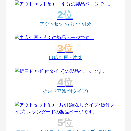
アウトセット吊戸・引分
巾広引戸・片引
折戸ドア(錠付タイプ)