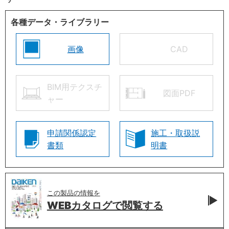
各種データ・ライブラリー
画像
CAD
BIM用テクスチ
図面PDF
ャー
申請関係認定
施工・取扱説
書類
明書
この製品の情報を
WEBカタログで
閲覧する