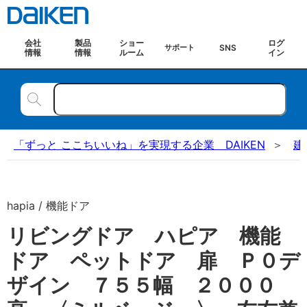
会社
製品
ショー
ログ
SNS
サポート
情報
情報
ルーム
イン
「ずっと ここちいいね」を実現する企業 DAIKEN
建
hapia / 機能ドア
リビングドア ハピア 機能
ドア ペットドア 扉 Ｐ０デ
ザイン ７５５幅 ２０００