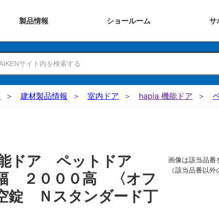
製品
情報
ショー
ルーム
サ
N
建材製品情報
室内ドア
hapia 機能ドア
機能ドア ペットドア
画像は該当品番
（該当品番以外
幅 ２０００高 〈オフ
空錠 Ｎスタンダード丁