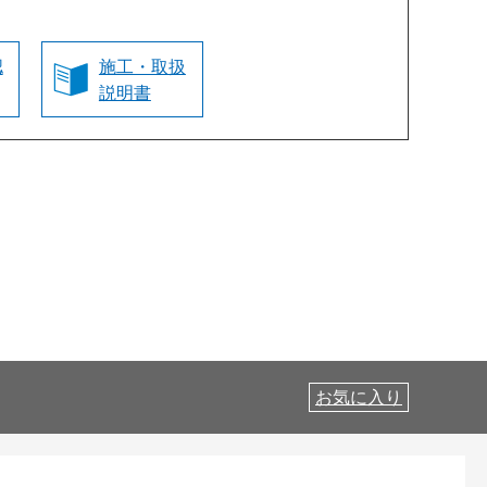
認
施工・取扱
説明書
お気に入り