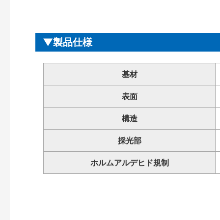
製品仕様
基材
表面
構造
採光部
ホルムアルデヒド規制