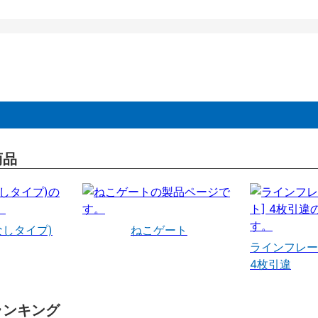
商品
なしタイプ)
ねこゲート
ラインフレー
4枚引違
ランキング