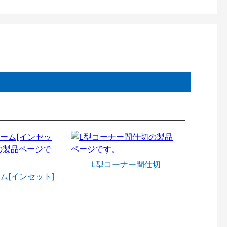
L型コーナー間仕切
ム[インセット]