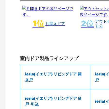
アウト
片開きドア
引分
室内ドア製品ラインアップ
ieria(イエリア) リビングドア 開
ieri
き戸
戸
ieria(イエリア) リビングドア 吊
ieri
戸･引込