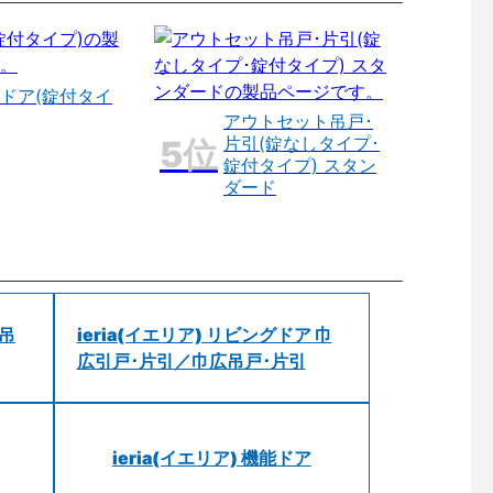
ドア(錠付タイ
アウトセット吊戸･
片引(錠なしタイプ･
錠付タイプ) スタン
ダード
 吊
ieria(イエリア) リビングドア 巾
広引戸･片引／巾広吊戸･片引
ieria(イエリア) 機能ドア