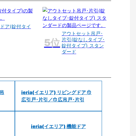
ドア(錠付タイ
アウトセット吊戸･
片引(錠なしタイプ･
錠付タイプ) スタン
ダード
 吊
ieria(イエリア) リビングドア 巾
広引戸･片引／巾広吊戸･片引
ieria(イエリア) 機能ドア