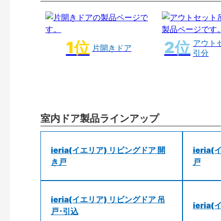
アウト
片開きドア
引分
室内ドア製品ラインアップ
ieria(イエリア) リビングドア 開
ieri
き戸
戸
ieria(イエリア) リビングドア 吊
ieri
戸･引込