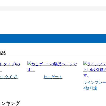
商品
なしタイプ)
ねこゲート
ラインフレー
4枚引違
ランキング