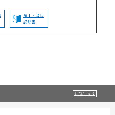
認
施工・取扱
説明書
お気に入り