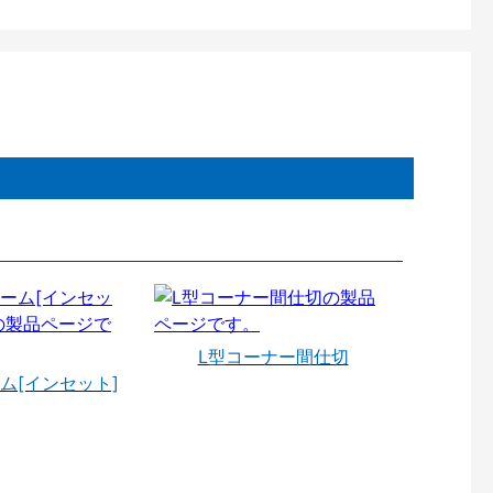
L型コーナー間仕切
ム[インセット]