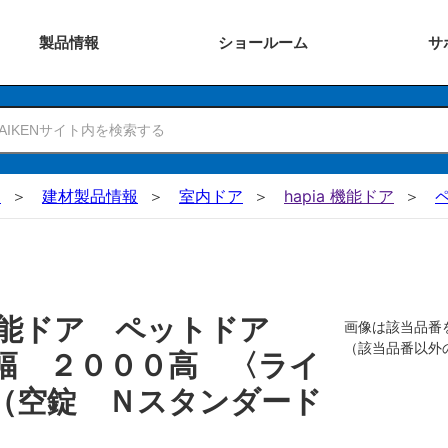
製品
情報
ショー
ルーム
サ
N
建材製品情報
室内ドア
hapia 機能ドア
機能ドア ペットドア
画像は該当品番
（該当品番以外
幅 ２０００高 〈ライ
（空錠 Ｎスタンダード