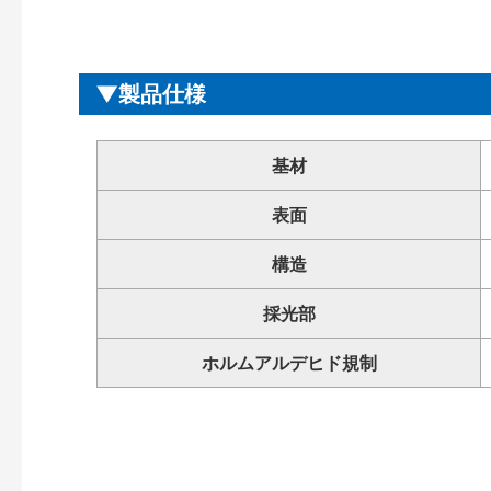
製品仕様
基材
表面
構造
採光部
ホルムアルデヒド規制