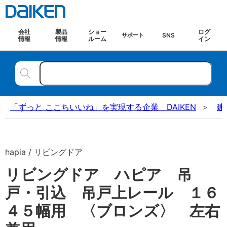
会社
製品
ショー
ログ
SNS
サポート
情報
情報
ルーム
イン
「ずっと ここちいいね」を実現する企業 DAIKEN
建
hapia / リビングドア
リビングドア ハピア 吊
戸・引込 吊戸上レール １６
４５幅用 〈ブロンズ〉 左右