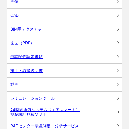
画像
CAD
BIM用テクスチャー
図面（PDF）
申請関係認定書類
施工・取扱説明書
動画
シミュレーションツール
24時間換気システム〈エアスマート〉
簡易設計見積ソフト
R&Dセンター環境測定・分析サービス