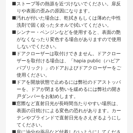
■ストーブ等の熱源を近づけないでください。扉反
りや表面の歪みの原因になります。
■汚れが付いた場合は、乾拭きもしくは薄めた中性
洗剤で固く絞ったタオルで拭いてください。
■シンナー・ベンジンなどを使用すると、表面の艶
がなくなったり変色する場合がありますので使用
しないでください。
■ドアクローザーは取付けできません。ドアクロー
ザーを取付ける場合は、「hapia public（ハピア
パブリック）」のドアおよびドアクローザーをご
使用ください。
■ドアを開放状態で止めるには弊社のドアストッパ
ーを、ドアが閉まる勢いを緩めるには弊社の開き
戸ダンパーをお勧めします。
■窓際など直射日光が長時間当たりやすい場所は、
表面の日焼けによる変色の恐れがあります。カー
テンやブラインドで直射日光をさえぎるようにし
てください。
■扉に油分や薬品など付着しないようにしてくださ