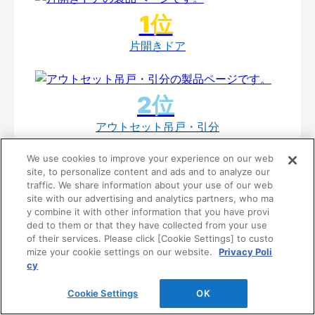
片開きドア
アウトセット吊戸・引分
We use cookies to improve your experience on our web
site, to personalize content and ads and to analyze our
traffic. We share information about your use of our web
site with our advertising and analytics partners, who ma
巾広引戸・片引
y combine it with other information that you have provi
ded to them or that they have collected from your use
of their services. Please click [Cookie Settings] to custo
mize your cookie settings on our website.
Privacy Poli
cy
折戸ドア(錠付タイプ)
Cookie Settings
OK