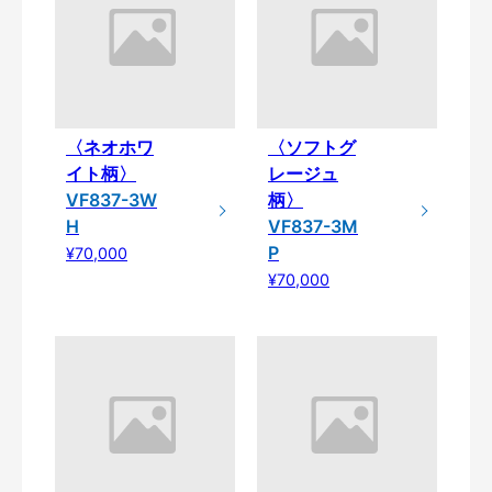
〈ネオホワ
〈ソフトグ
イト柄〉
レージュ
VF837-3W
柄〉
H
VF837-3M
P
¥70,000
¥70,000