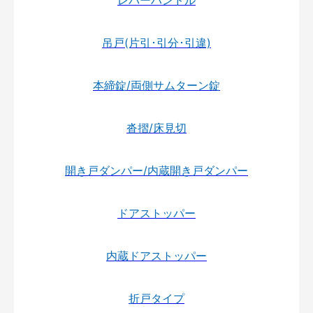
レバーハンドル
吊戸(片引･引分･引違)
本締錠/両側サムターン錠
沓摺/床見切
開き戸ダンパー/内蔵開き戸ダンパー
ドアストッパー
内蔵ドアストッパー
折戸タイプ