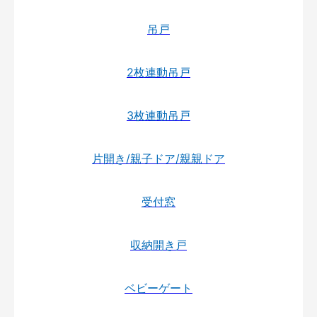
吊戸
2枚連動吊戸
3枚連動吊戸
片開き/親子ドア/親親ドア
受付窓
収納開き戸
ベビーゲート