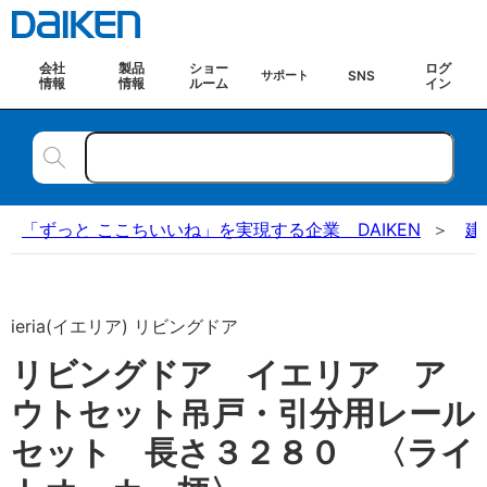
会社
製品
ショー
ログ
SNS
サポート
情報
情報
ルーム
イン
「ずっと ここちいいね」を実現する企業 DAIKEN
建
ieria(イエリア) リビングドア
リビングドア イエリア ア
ウトセット吊戸・引分用レール
セット 長さ３２８０ 〈ライ