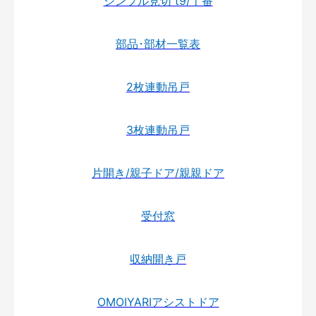
シンプル見切 t9/丁番
部品･部材一覧表
2枚連動吊戸
3枚連動吊戸
片開き/親子ドア/親親ドア
受付窓
収納開き戸
OMOIYARIアシストドア