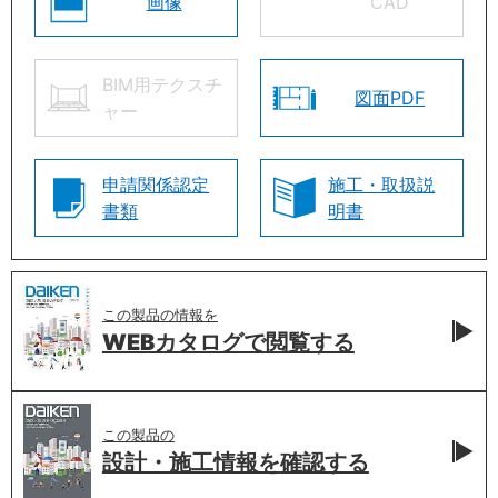
画像
CAD
BIM用テクスチ
図面PDF
ャー
申請関係認定
施工・取扱説
書類
明書
この製品の情報を
WEBカタログで
閲覧する
この製品の
設計・施工情報を
確認する