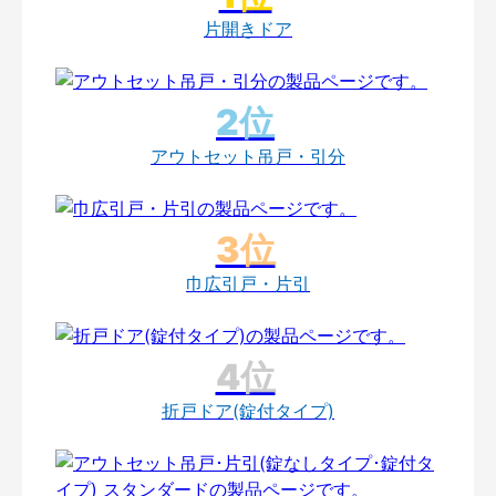
片開きドア
アウトセット吊戸・引分
巾広引戸・片引
折戸ドア(錠付タイプ)