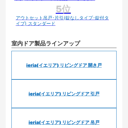
アウトセット吊戸･片引(錠なしタイプ･錠付タ
イプ) スタンダード
室内ドア製品ラインアップ
ieria(イエリア) リビングドア 開き戸
ieria(イエリア) リビングドア 引戸
ieria(イエリア) リビングドア 吊戸