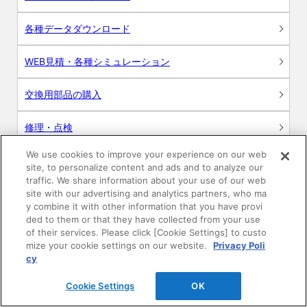
各種データダウンロード
WEB見積・各種シミュレーション
交換用部品の購入
修理・点検
We use cookies to improve your experience on our web
お問い合わせ
site, to personalize content and ads and to analyze our
traffic. We share information about your use of our web
ログイン
site with our advertising and analytics partners, who ma
y combine it with other information that you have provi
ded to them or that they have collected from your use
建築・設計関係者様向けサイト
of their services. Please click [Cookie Settings] to custo
mize your cookie settings on our website.
Privacy Poli
ユーザー登録サービス
cy
Cookie Settings
OK
WEB見積システム