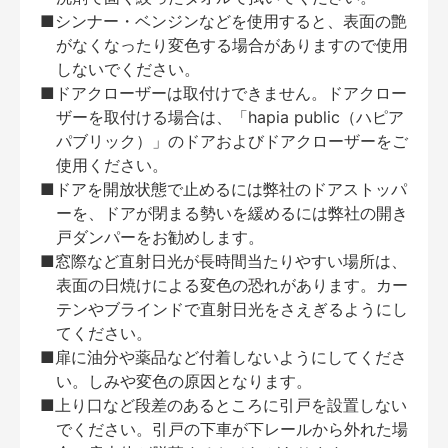
■シンナー・ベンジンなどを使用すると、表面の艶
がなくなったり変色する場合がありますので使用
しないでください。
■ドアクローザーは取付けできません。ドアクロー
ザーを取付ける場合は、「hapia public（ハピア
パブリック）」のドアおよびドアクローザーをご
使用ください。
■ドアを開放状態で止めるには弊社のドアストッパ
ーを、ドアが閉まる勢いを緩めるには弊社の開き
戸ダンパーをお勧めします。
■窓際など直射日光が長時間当たりやすい場所は、
表面の日焼けによる変色の恐れがあります。カー
テンやブラインドで直射日光をさえぎるようにし
てください。
■扉に油分や薬品など付着しないようにしてくださ
い。しみや変色の原因となります。
■上り口など段差のあるところに引戸を設置しない
でください。引戸の下車が下レールから外れた場