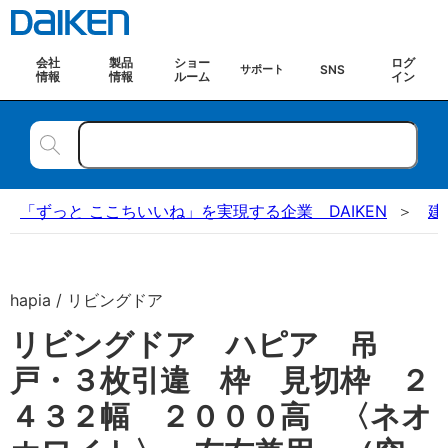
会社
製品
ショー
ログ
SNS
サポート
情報
情報
ルーム
イン
「ずっと ここちいいね」を実現する企業 DAIKEN
建
hapia / リビングドア
リビングドア ハピア 吊
戸・３枚引違 枠 見切枠 ２
４３２幅 ２０００高 〈ネオ