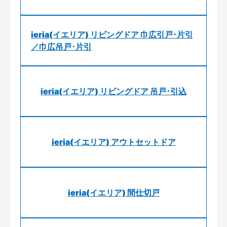
ieria(イエリア) リビングドア 巾広引戸･片引
／巾広吊戸･片引
ieria(イエリア) リビングドア 吊戸･引込
ieria(イエリア) アウトセットドア
ieria(イエリア) 間仕切戸