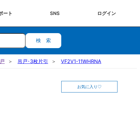
ポート
SNS
ログ
イン
検索
吊戸
吊戸･3枚片引
VF2V1-11WHRNA
お気に入り