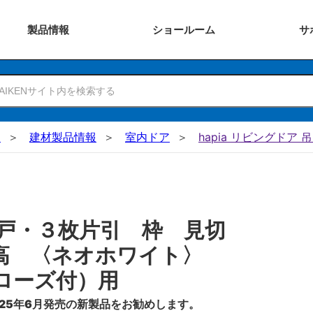
製品
情報
ショー
ルーム
サ
N
建材製品情報
室内ドア
hapia リビングドア 
戸・３枚片引 枠 見切
０高 〈ネオホワイト〉
ローズ付）用
25年6月発売の新製品をお勧めします。