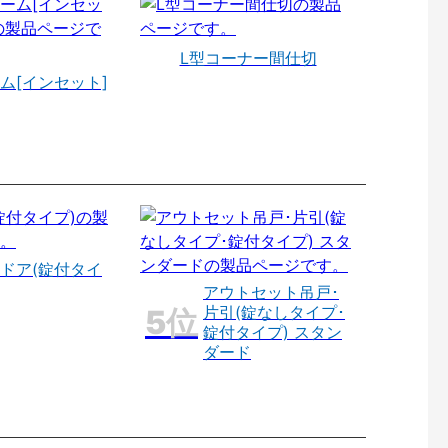
L型コーナー間仕切
ム[インセット]
ドア(錠付タイ
アウトセット吊戸･
片引(錠なしタイプ･
錠付タイプ) スタン
ダード