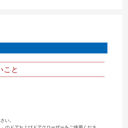
いこと
ださい。
ック）」のドアおよびドアクローザーをご使用くださ