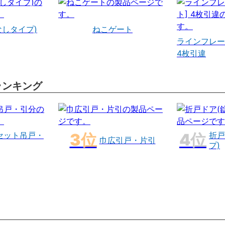
なしタイプ)
ねこゲート
ラインフレー
4枚引違
ランキング
セット吊戸・
折戸
巾広引戸・片引
プ)