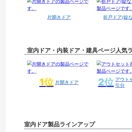
片開きドア
折戸ドア(錠
室内ドア・内装ドア・建具ページ人気
アウト
片開きドア
引分
室内ドア製品ラインアップ