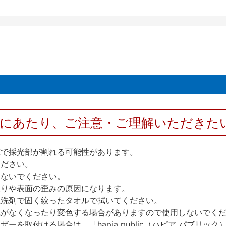
用にあたり、ご注意・ご理解いただきた
撃で採光部が割れる可能性があります。
ください。
しないでください。
反りや表面の歪みの原因になります。
性洗剤で固く絞ったタオルで拭いてください。
艶がなくなったり変色する場合がありますので使用しないでく
を取付ける場合は、「hapia public（ハピア パブリ