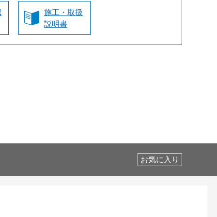
認
施工・取扱
説明書
お気に入り