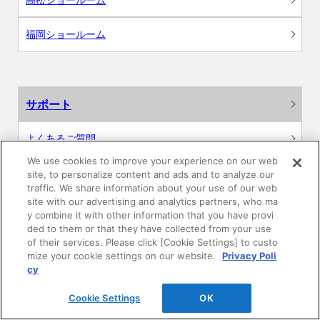
福岡ショールーム
サポート
よくあるご質問
We use cookies to improve your experience on our web
カタログ閲覧・資料請求
site, to personalize content and ads and to analyze our
traffic. We share information about your use of our web
site with our advertising and analytics partners, who ma
各種データダウンロード
y combine it with other information that you have provi
ded to them or that they have collected from your use
WEB見積・各種シミュレーション
of their services. Please click [Cookie Settings] to custo
mize your cookie settings on our website.
Privacy Poli
cy
交換用部品の購入
Cookie Settings
OK
修理・点検