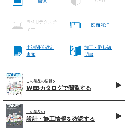
画像
CAD
BIM用テクスチ
図面PDF
ャー
申請関係認定
施工・取扱説
書類
明書
この製品の情報を
WEBカタログで
閲覧する
この製品の
設計・施工情報を
確認する