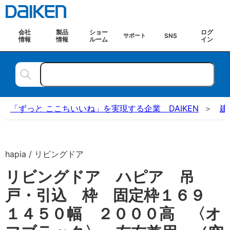
会社
製品
ショー
ログ
SNS
サポート
情報
情報
ルーム
イン
「ずっと ここちいいね」を実現する企業 DAIKEN
建
hapia / リビングドア
リビングドア ハピア 吊
戸・引込 枠 固定枠１６９
１４５０幅 ２０００高 〈オ