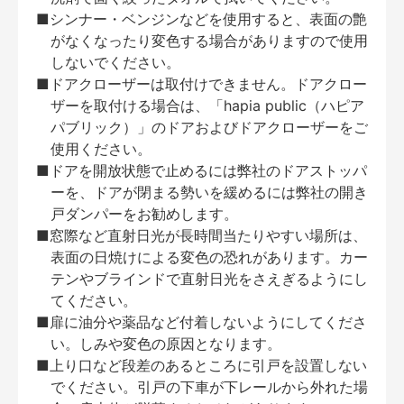
■シンナー・ベンジンなどを使用すると、表面の艶
がなくなったり変色する場合がありますので使用
しないでください。
■ドアクローザーは取付けできません。ドアクロー
ザーを取付ける場合は、「hapia public（ハピア
パブリック）」のドアおよびドアクローザーをご
使用ください。
■ドアを開放状態で止めるには弊社のドアストッパ
ーを、ドアが閉まる勢いを緩めるには弊社の開き
戸ダンパーをお勧めします。
■窓際など直射日光が長時間当たりやすい場所は、
表面の日焼けによる変色の恐れがあります。カー
テンやブラインドで直射日光をさえぎるようにし
てください。
■扉に油分や薬品など付着しないようにしてくださ
い。しみや変色の原因となります。
■上り口など段差のあるところに引戸を設置しない
でください。引戸の下車が下レールから外れた場