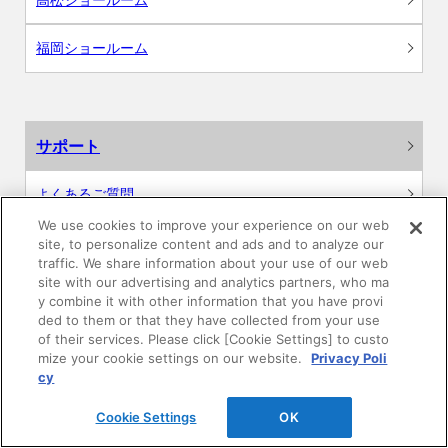
福岡ショールーム
サポート
よくあるご質問
We use cookies to improve your experience on our web
カタログ閲覧・資料請求
site, to personalize content and ads and to analyze our
traffic. We share information about your use of our web
site with our advertising and analytics partners, who ma
各種データダウンロード
y combine it with other information that you have provi
ded to them or that they have collected from your use
WEB見積・各種シミュレーション
of their services. Please click [Cookie Settings] to custo
mize your cookie settings on our website.
Privacy Poli
cy
交換用部品の購入
Cookie Settings
OK
修理・点検