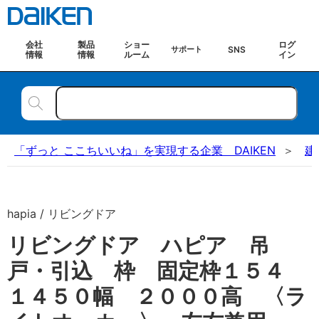
会社
製品
ショー
ログ
SNS
サポート
情報
情報
ルーム
イン
「ずっと ここちいいね」を実現する企業 DAIKEN
建
hapia / リビングドア
リビングドア ハピア 吊
戸・引込 枠 固定枠１５４
１４５０幅 ２０００高 〈ラ