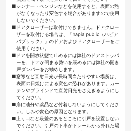
■シンナー・ベンジンなどを使用すると、表面の艶
がなくなったり変色する場合がありますので使用
しないでください。
■ドアクローザーは取付けできません。ドアクロー
ザーを取付ける場合は、「hapia public（ハピア
パブリック）」のドアおよびドアクローザーをご
使用ください。
■ドアを開放状態で止めるには弊社のドアストッパ
ーを、ドアが閉まる勢いを緩めるには弊社の開き
戸ダンパーをお勧めします。
■窓際など直射日光が長時間当たりやすい場所は、
表面の日焼けによる変色の恐れがあります。カー
テンやブラインドで直射日光をさえぎるようにし
てください。
■扉に油分や薬品など付着しないようにしてくださ
い。しみや変色の原因となります。
■上り口など段差のあるところに引戸を設置しない
でください。引戸の下車が下レールから外れた場