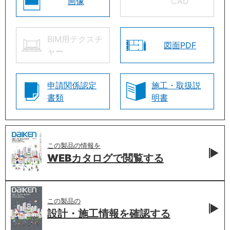
画像
CAD
BIM用テクスチ
図面PDF
ャー
申請関係認定
施工・取扱説
書類
明書
この製品の情報を
WEBカタログで
閲覧する
この製品の
設計・施工情報を
確認する