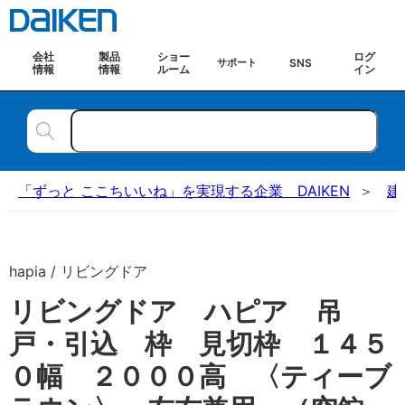
会社
製品
ショー
ログ
SNS
サポート
情報
情報
ルーム
イン
「ずっと ここちいいね」を実現する企業 DAIKEN
建
hapia / リビングドア
リビングドア ハピア 吊
戸・引込 枠 見切枠 １４５
０幅 ２０００高 〈ティーブ