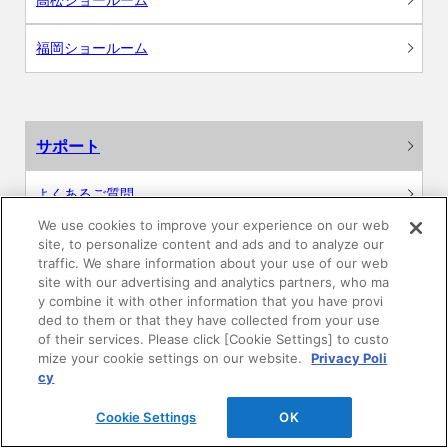
福岡ショールーム
サポート
よくあるご質問
We use cookies to improve your experience on our web
カタログ閲覧・資料請求
site, to personalize content and ads and to analyze our
traffic. We share information about your use of our web
site with our advertising and analytics partners, who ma
各種データダウンロード
y combine it with other information that you have provi
ded to them or that they have collected from your use
WEB見積・各種シミュレーション
of their services. Please click [Cookie Settings] to custo
mize your cookie settings on our website.
Privacy Poli
cy
交換用部品の購入
Cookie Settings
OK
修理・点検