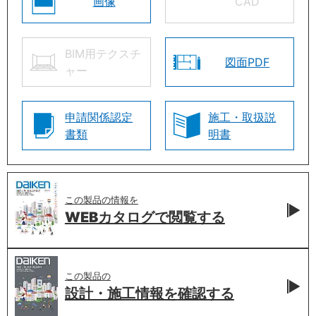
画像
CAD
BIM用テクスチ
図面PDF
ャー
申請関係認定
施工・取扱説
書類
明書
この製品の情報を
WEBカタログで
閲覧する
この製品の
設計・施工情報を
確認する