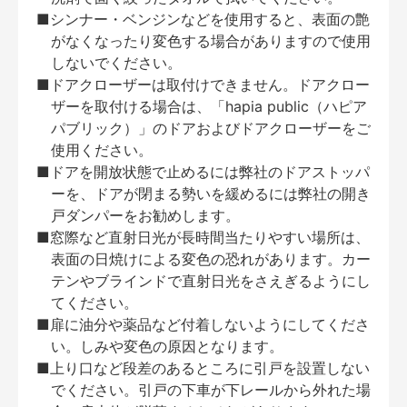
■シンナー・ベンジンなどを使用すると、表面の艶
がなくなったり変色する場合がありますので使用
しないでください。
■ドアクローザーは取付けできません。ドアクロー
ザーを取付ける場合は、「hapia public（ハピア
パブリック）」のドアおよびドアクローザーをご
使用ください。
■ドアを開放状態で止めるには弊社のドアストッパ
ーを、ドアが閉まる勢いを緩めるには弊社の開き
戸ダンパーをお勧めします。
■窓際など直射日光が長時間当たりやすい場所は、
表面の日焼けによる変色の恐れがあります。カー
テンやブラインドで直射日光をさえぎるようにし
てください。
■扉に油分や薬品など付着しないようにしてくださ
い。しみや変色の原因となります。
■上り口など段差のあるところに引戸を設置しない
でください。引戸の下車が下レールから外れた場