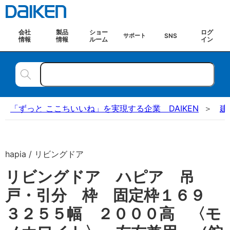
会社
製品
ショー
ログ
SNS
サポート
情報
情報
ルーム
イン
「ずっと ここちいいね」を実現する企業 DAIKEN
建
hapia / リビングドア
リビングドア ハピア 吊
戸・引分 枠 固定枠１６９
３２５５幅 ２０００高 〈モ