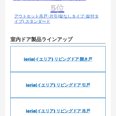
アウトセット吊戸･片引(錠なしタイプ･錠付タ
イプ) スタンダード
室内ドア製品ラインアップ
ieria(イエリア) リビングドア 開き戸
ieria(イエリア) リビングドア 引戸
ieria(イエリア) リビングドア 吊戸