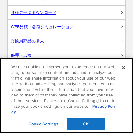
各種データダウンロード
WEB見積・各種シミュレーション
交換用部品の購入
修理・点検
We use cookies to improve your experience on our web
お問い合わせ
site, to personalize content and ads and to analyze our
traffic. We share information about your use of our web
ログイン
site with our advertising and analytics partners, who ma
y combine it with other information that you have provi
ded to them or that they have collected from your use
建築・設計関係者様向けサイト
of their services. Please click [Cookie Settings] to custo
mize your cookie settings on our website.
Privacy Poli
ユーザー登録サービス
cy
Cookie Settings
OK
WEB見積システム