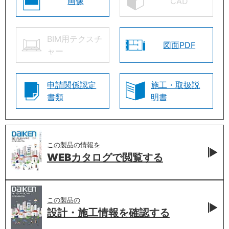
画像
CAD
BIM用テクスチ
図面PDF
ャー
申請関係認定
施工・取扱説
書類
明書
この製品の情報を
WEBカタログで
閲覧する
この製品の
設計・施工情報を
確認する