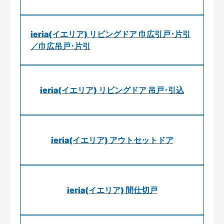
ieria(イエリア) リビングドア 巾広引戸･片引
／巾広吊戸･片引
ieria(イエリア) リビングドア 吊戸･引込
ieria(イエリア) アウトセットドア
ieria(イエリア) 間仕切戸