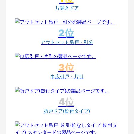
片開きドア
アウトセット吊戸・引分
巾広引戸・片引
折戸ドア(錠付タイプ)