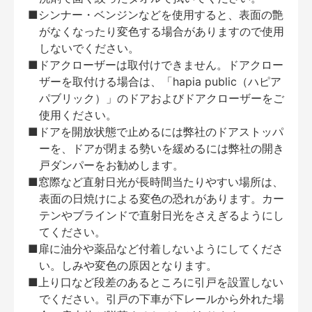
■シンナー・ベンジンなどを使用すると、表面の艶
がなくなったり変色する場合がありますので使用
しないでください。
■ドアクローザーは取付けできません。ドアクロー
ザーを取付ける場合は、「hapia public（ハピア
パブリック）」のドアおよびドアクローザーをご
使用ください。
■ドアを開放状態で止めるには弊社のドアストッパ
ーを、ドアが閉まる勢いを緩めるには弊社の開き
戸ダンパーをお勧めします。
■窓際など直射日光が長時間当たりやすい場所は、
表面の日焼けによる変色の恐れがあります。カー
テンやブラインドで直射日光をさえぎるようにし
てください。
■扉に油分や薬品など付着しないようにしてくださ
い。しみや変色の原因となります。
■上り口など段差のあるところに引戸を設置しない
でください。引戸の下車が下レールから外れた場