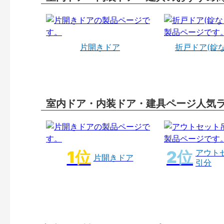
片開きドア
折戸ドア(錠
室内ドア・内装ドア・建具ページ人気
アウト
片開きドア
引分