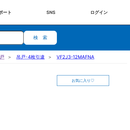
ポート
SNS
ログ
イン
検索
吊戸
吊戸･4枚引違
VF2J3-12MAFNA
お気に入り