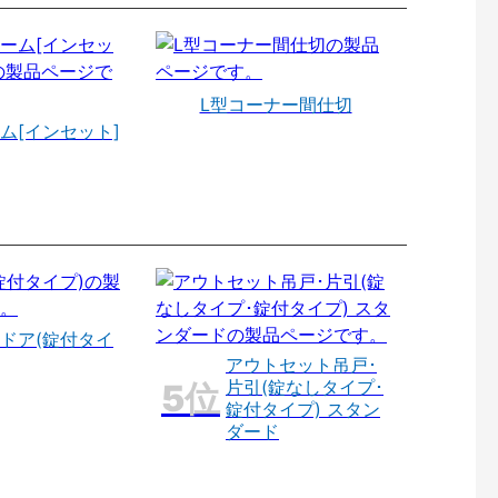
L型コーナー間仕切
ム[インセット]
ドア(錠付タイ
アウトセット吊戸･
片引(錠なしタイプ･
錠付タイプ) スタン
ダード