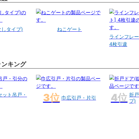
なしタイプ)
ねこゲート
ラインフレー
4枚引違
ランキング
セット吊戸・
折戸
巾広引戸・片引
プ)