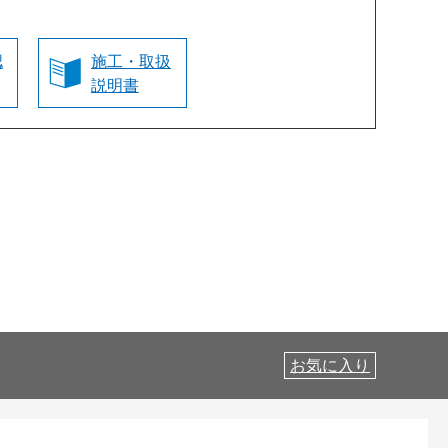
認
施工・取扱
説明書
お気に入り