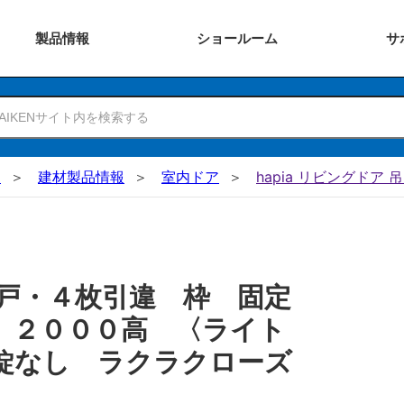
製品
情報
ショー
ルーム
サ
N
建材製品情報
室内ドア
hapia リビングドア 
戸・４枚引違 枠 固定
 ２０００高 〈ライト
錠なし ラクラクローズ