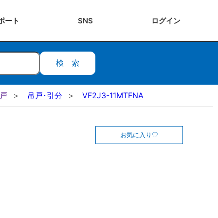
ポート
SNS
ログ
イン
検索
吊戸
吊戸･引分
VF2J3-11MTFNA
お気に入り