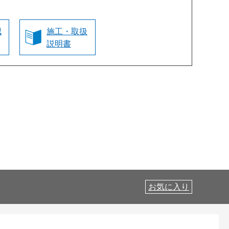
認
施工・取扱
説明書
お気に入り