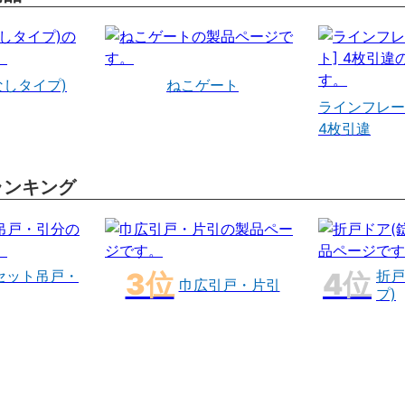
なしタイプ)
ねこゲート
ラインフレー
4枚引違
ランキング
セット吊戸・
折戸
巾広引戸・片引
プ)