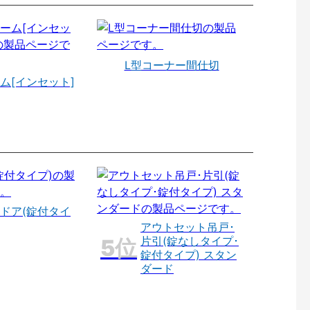
L型コーナー間仕切
ム[インセット]
ドア(錠付タイ
アウトセット吊戸･
片引(錠なしタイプ･
錠付タイプ) スタン
ダード