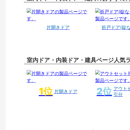
片開きドア
折戸ドア(錠
室内ドア・内装ドア・建具ページ人気
アウト
片開きドア
引分