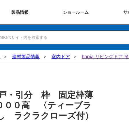
製品
情報
ショー
ルーム
サ
N
建材製品情報
室内ドア
hapia リビングドア 
戸・引分 枠 固定枠薄
０００高 〈ティーブラ
し ラクラクローズ付）