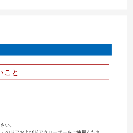
いこと
ださい。
ック）」のドアおよびドアクローザーをご使用くださ