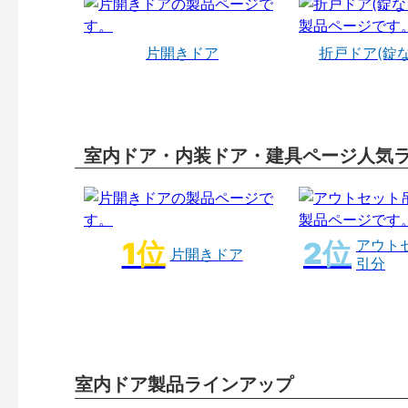
片開きドア
折戸ドア(錠
室内ドア・内装ドア・建具ページ人気
アウト
片開きドア
引分
室内ドア製品ラインアップ