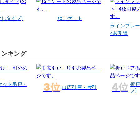
なしタイプ)
ねこゲート
ラインフレー
4枚引違
ランキング
セット吊戸・
折戸
巾広引戸・片引
プ)