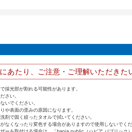
用にあたり、ご注意・ご理解いただきた
撃で採光部が割れる可能性があります。
ください。
しないでください。
反りや表面の歪みの原因になります。
性洗剤で固く絞ったタオルで拭いてください。
艶がなくなったり変色する場合がありますので使用しないでく
を取付ける場合は、「hapia public（ハピア パブリ