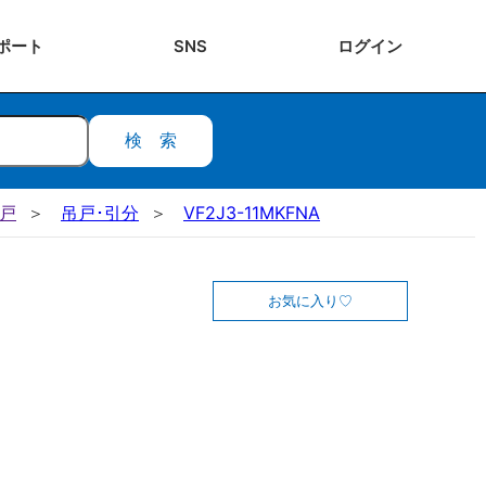
ポート
SNS
ログ
イン
検索
吊戸
吊戸･引分
VF2J3-11MKFNA
お気に入り