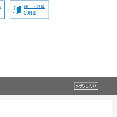
認
施工・取扱
説明書
お気に入り