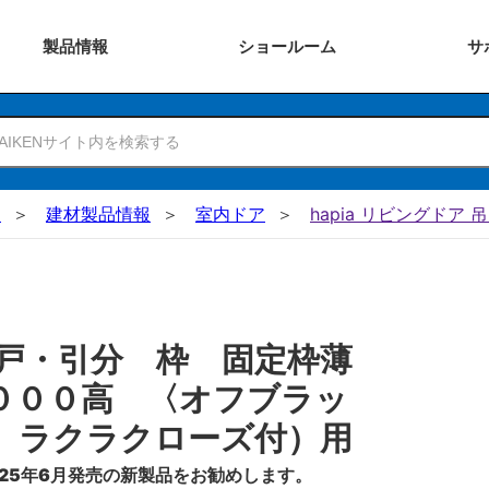
製品
情報
ショー
ルーム
サ
N
建材製品情報
室内ドア
hapia リビングドア 
戸・引分 枠 固定枠薄
０００高 〈オフブラッ
 ラクラクローズ付）用
25年6月発売の新製品をお勧めします。