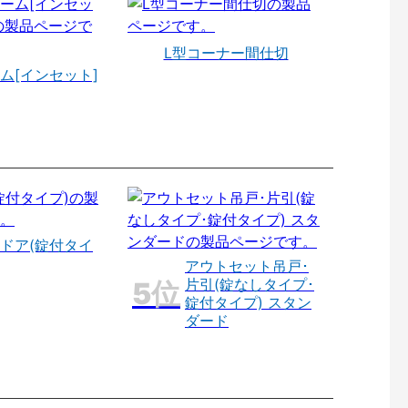
L型コーナー間仕切
ム[インセット]
ドア(錠付タイ
アウトセット吊戸･
片引(錠なしタイプ･
錠付タイプ) スタン
ダード