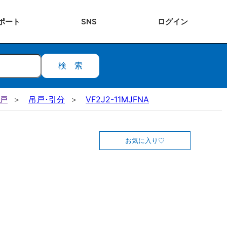
ポート
SNS
ログ
イン
検索
吊戸
吊戸･引分
VF2J2-11MJFNA
お気に入り