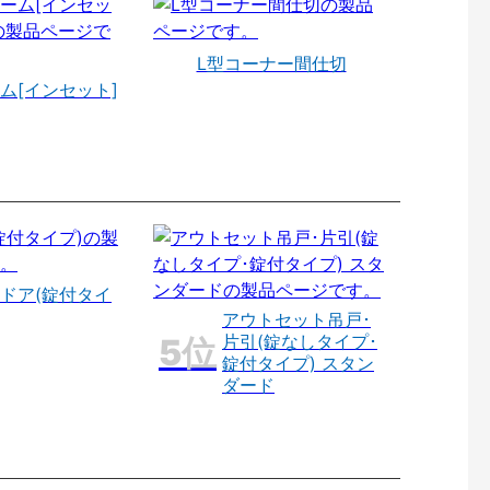
L型コーナー間仕切
ム[インセット]
ドア(錠付タイ
アウトセット吊戸･
片引(錠なしタイプ･
錠付タイプ) スタン
ダード