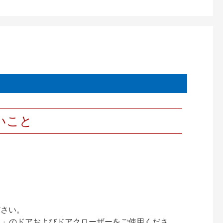
いこと
ださい。
ック）」のドアおよびドアクローザーをご使用くださ