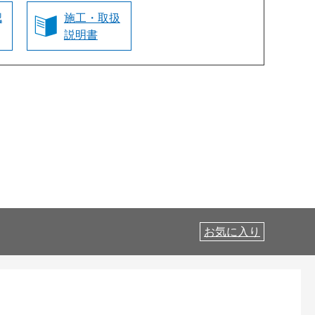
認
施工・取扱
説明書
お気に入り