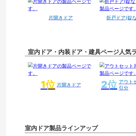
片開きドア
折戸ドア(錠
室内ドア・内装ドア・建具ページ人気
アウト
片開きドア
引分
室内ドア製品ラインアップ