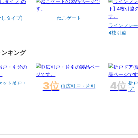
なしタイプ)
ねこゲート
ラインフレー
4枚引違
ランキング
セット吊戸・
折戸
巾広引戸・片引
プ)