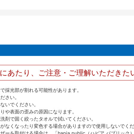
用にあたり、ご注意・ご理解いただきた
撃で採光部が割れる可能性があります。
ください。
しないでください。
反りや表面の歪みの原因になります。
性洗剤で固く絞ったタオルで拭いてください。
艶がなくなったり変色する場合がありますので使用しないでく
を取付ける場合は、「hapia public（ハピア パブリ