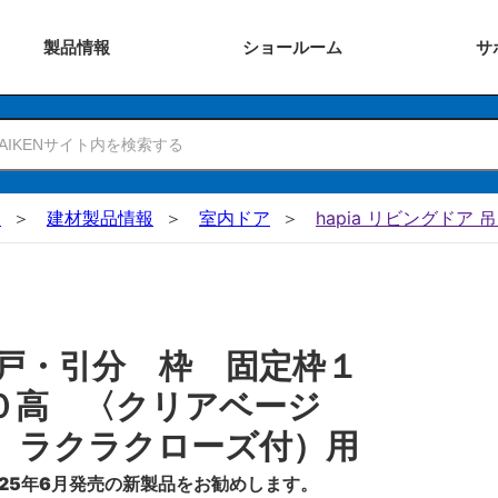
製品
情報
ショー
ルーム
サ
N
建材製品情報
室内ドア
hapia リビングドア 
戸・引分 枠 固定枠１
０高 〈クリアベージ
 ラクラクローズ付）用
25年6月発売の新製品をお勧めします。