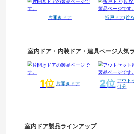
片開きドア
折戸ドア(錠
室内ドア・内装ドア・建具ページ人気
アウト
片開きドア
引分
室内ドア製品ラインアップ