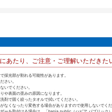
用にあたり、ご注意・ご理解いただきた
撃で採光部が割れる可能性があります。
ください。
しないでください。
反りや表面の歪みの原因になります。
性洗剤で固く絞ったタオルで拭いてください。
艶がなくなったり変色する場合がありますので使用しないでく
を取付ける場合は、「hapia public（ハピア パブリ