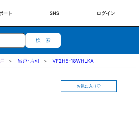
ポート
SNS
ログ
イン
検索
吊戸
吊戸･片引
VF2H5-18WHLKA
お気に入り