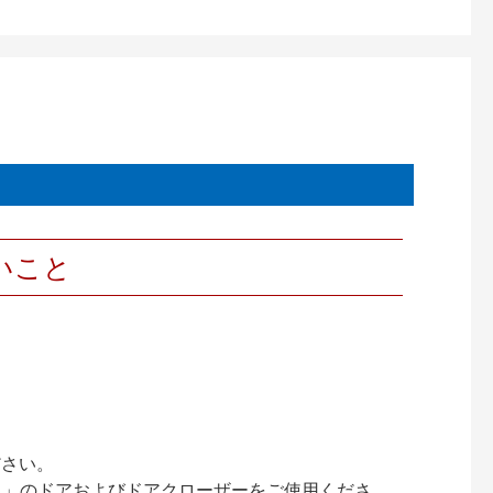
いこと
ださい。
ック）」のドアおよびドアクローザーをご使用くださ