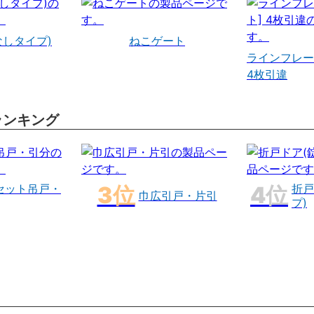
なしタイプ)
ねこゲート
ラインフレー
4枚引違
ランキング
セット吊戸・
折戸
巾広引戸・片引
プ)