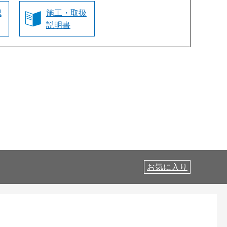
認
施工・取扱
説明書
お気に入り