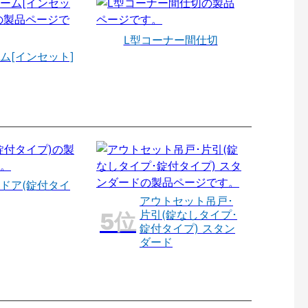
L型コーナー間仕切
ム[インセット]
ドア(錠付タイ
アウトセット吊戸･
片引(錠なしタイプ･
錠付タイプ) スタン
ダード