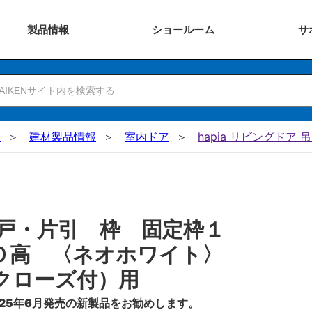
製品
情報
ショー
ルーム
サ
N
建材製品情報
室内ドア
hapia リビングドア 
戸・片引 枠 固定枠１
０高 〈ネオホワイト〉
クローズ付）用
25年6月発売の新製品をお勧めします。