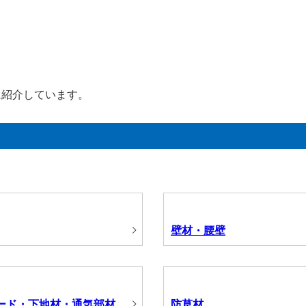
に紹介しています。
壁材・腰壁
ード・下地材・通気部材
防草材