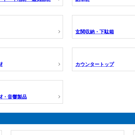
玄関収納・下駄箱
材
カウンタートップ
材・音響製品