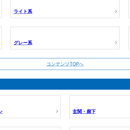
ライト系
グレー系
コンテンツTOPへ
ン
玄関・廊下