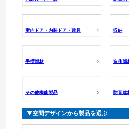
室内ドア・内装ドア・建具
収納
手摺部材
造作部
その他機能製品
防音建
空間デザインから製品を選ぶ