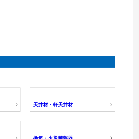
天井材・軒天井材
換気・火災警報器