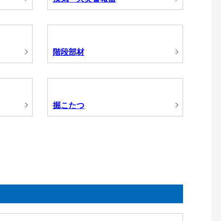
階段部材
掘こたつ