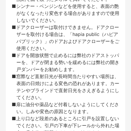
■シンナー・ベンジンなどを使用すると、表面の艶
がなくなったり変色する場合がありますので使用
しないでください。
■ドアクローザーは取付けできません。ドアクロー
ザーを取付ける場合は、「hapia public（ハピア
パブリック）」のドアおよびドアクローザーをご
使用ください。
■ドアを開放状態で止めるには弊社のドアストッパ
ーを、ドアが閉まる勢いを緩めるには弊社の開き
戸ダンパーをお勧めします。
■窓際など直射日光が長時間当たりやすい場所は、
表面の日焼けによる変色の恐れがあります。カー
テンやブラインドで直射日光をさえぎるようにし
てください。
■扉に油分や薬品など付着しないようにしてくださ
い。しみや変色の原因となります。
■上り口など段差のあるところに引戸を設置しない
でください。引戸の下車が下レールから外れた場