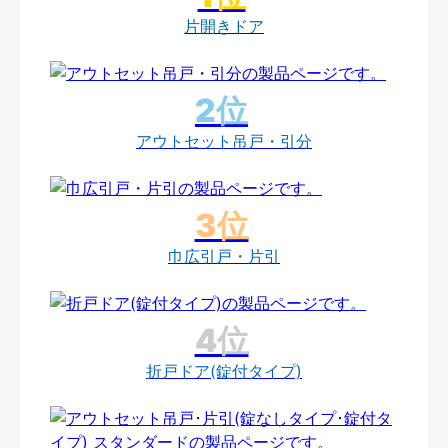
片開きドア
アウトセット吊戸・引分
巾広引戸・片引
折戸ドア(錠付タイプ)