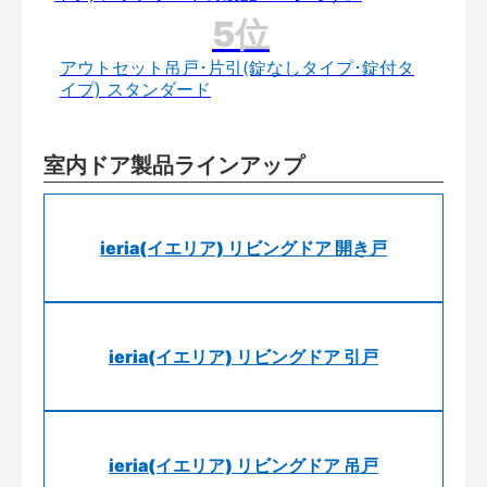
アウトセット吊戸･片引(錠なしタイプ･錠付タ
イプ) スタンダード
室内ドア製品ラインアップ
ieria(イエリア) リビングドア 開き戸
ieria(イエリア) リビングドア 引戸
ieria(イエリア) リビングドア 吊戸