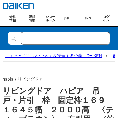
会社
製品
ショー
ログ
SNS
サポート
情報
情報
ルーム
イン
「ずっと ここちいいね」を実現する企業 DAIKEN
建
hapia / リビングドア
リビングドア ハピア 吊
戸・片引 枠 固定枠１６９
１６４５幅 ２０００高 〈テ