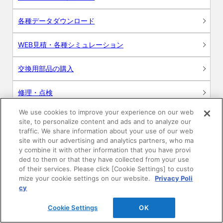
各種データダウンロード
WEB見積・各種シミュレーション
交換用部品の購入
修理・点検
We use cookies to improve your experience on our web
お問い合わせ
site, to personalize content and ads and to analyze our
traffic. We share information about your use of our web
ログイン
site with our advertising and analytics partners, who ma
y combine it with other information that you have provi
ded to them or that they have collected from your use
建築・設計関係者様向けサイト
of their services. Please click [Cookie Settings] to custo
mize your cookie settings on our website.
Privacy Poli
ユーザー登録サービス
cy
Cookie Settings
OK
WEB見積システム