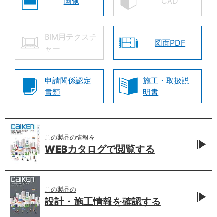
画像
CAD
BIM用テクスチ
図面PDF
ャー
申請関係認定
施工・取扱説
書類
明書
この製品の情報を
WEBカタログで
閲覧する
この製品の
設計・施工情報を
確認する