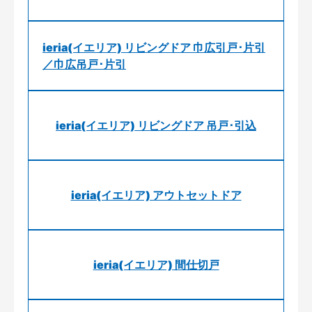
ieria(イエリア) リビングドア 巾広引戸･片引
／巾広吊戸･片引
ieria(イエリア) リビングドア 吊戸･引込
ieria(イエリア) アウトセットドア
ieria(イエリア) 間仕切戸