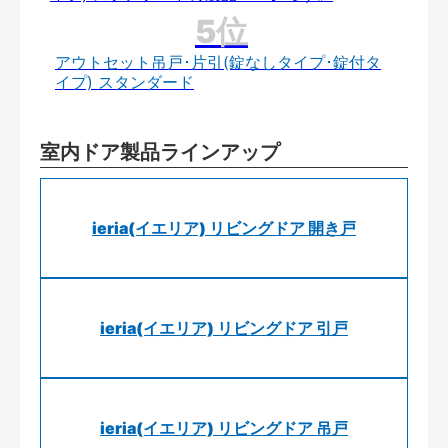
アウトセット吊戸･片引(錠なしタイプ･錠付タ
イプ) スタンダード
室内ドア製品ラインアップ
ieria(イエリア) リビングドア 開き戸
ieria(イエリア) リビングドア 引戸
ieria(イエリア) リビングドア 吊戸