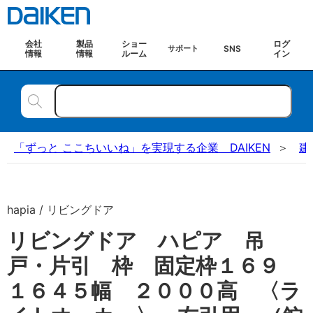
会社
製品
ショー
ログ
SNS
サポート
情報
情報
ルーム
イン
「ずっと ここちいいね」を実現する企業 DAIKEN
建
hapia / リビングドア
リビングドア ハピア 吊
戸・片引 枠 固定枠１６９
１６４５幅 ２０００高 〈ラ