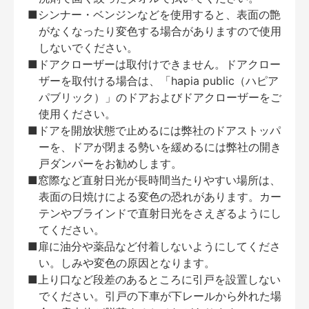
■シンナー・ベンジンなどを使用すると、表面の艶
がなくなったり変色する場合がありますので使用
しないでください。
■ドアクローザーは取付けできません。ドアクロー
ザーを取付ける場合は、「hapia public（ハピア
パブリック）」のドアおよびドアクローザーをご
使用ください。
■ドアを開放状態で止めるには弊社のドアストッパ
ーを、ドアが閉まる勢いを緩めるには弊社の開き
戸ダンパーをお勧めします。
■窓際など直射日光が長時間当たりやすい場所は、
表面の日焼けによる変色の恐れがあります。カー
テンやブラインドで直射日光をさえぎるようにし
てください。
■扉に油分や薬品など付着しないようにしてくださ
い。しみや変色の原因となります。
■上り口など段差のあるところに引戸を設置しない
でください。引戸の下車が下レールから外れた場