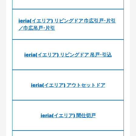
ieria(イエリア) リビングドア 巾広引戸･片引
／巾広吊戸･片引
ieria(イエリア) リビングドア 吊戸･引込
ieria(イエリア) アウトセットドア
ieria(イエリア) 間仕切戸