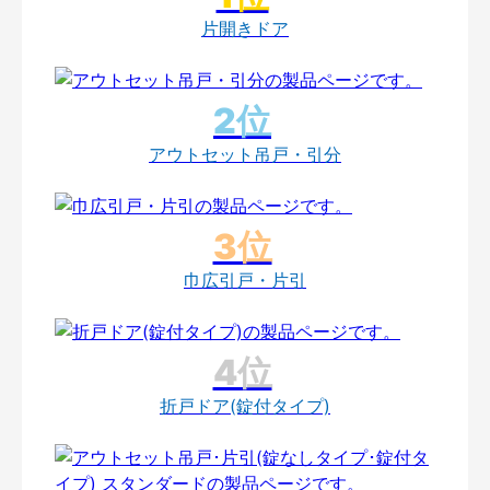
片開きドア
アウトセット吊戸・引分
巾広引戸・片引
折戸ドア(錠付タイプ)