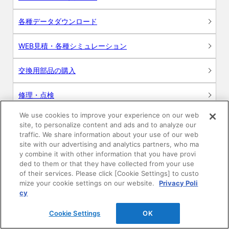
各種データダウンロード
WEB見積・各種シミュレーション
交換用部品の購入
修理・点検
We use cookies to improve your experience on our web
お問い合わせ
site, to personalize content and ads and to analyze our
traffic. We share information about your use of our web
ログイン
site with our advertising and analytics partners, who ma
y combine it with other information that you have provi
ded to them or that they have collected from your use
建築・設計関係者様向けサイト
of their services. Please click [Cookie Settings] to custo
mize your cookie settings on our website.
Privacy Poli
ユーザー登録サービス
cy
Cookie Settings
OK
WEB見積システム