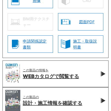
画像
CAD
BIM用テクスチ
図面PDF
ャー
申請関係認定
施工・取扱説
書類
明書
この製品の情報を
WEBカタログで
閲覧する
この製品の
設計・施工情報を
確認する