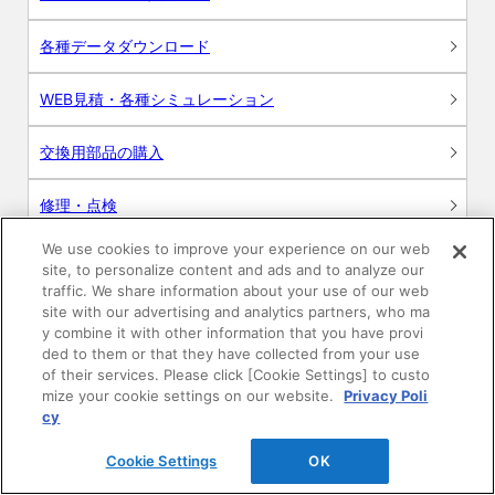
各種データダウンロード
WEB見積・各種シミュレーション
交換用部品の購入
修理・点検
We use cookies to improve your experience on our web
お問い合わせ
site, to personalize content and ads and to analyze our
traffic. We share information about your use of our web
ログイン
site with our advertising and analytics partners, who ma
y combine it with other information that you have provi
ded to them or that they have collected from your use
建築・設計関係者様向けサイト
of their services. Please click [Cookie Settings] to custo
mize your cookie settings on our website.
Privacy Poli
ユーザー登録サービス
cy
Cookie Settings
OK
WEB見積システム