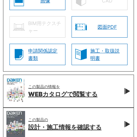
画像
CAD
BIM用テクスチ
図面PDF
ャー
申請関係認定
施工・取扱説
書類
明書
この製品の情報を
WEBカタログで
閲覧する
この製品の
設計・施工情報を
確認する