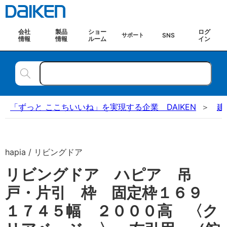
会社
製品
ショー
ログ
SNS
サポート
情報
情報
ルーム
イン
「ずっと ここちいいね」を実現する企業 DAIKEN
建
hapia / リビングドア
リビングドア ハピア 吊
戸・片引 枠 固定枠１６９
１７４５幅 ２０００高 〈ク