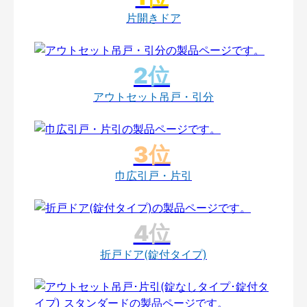
片開きドア
アウトセット吊戸・引分
巾広引戸・片引
折戸ドア(錠付タイプ)