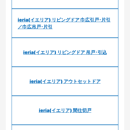
ieria(イエリア) リビングドア 巾広引戸･片引
／巾広吊戸･片引
ieria(イエリア) リビングドア 吊戸･引込
ieria(イエリア) アウトセットドア
ieria(イエリア) 間仕切戸