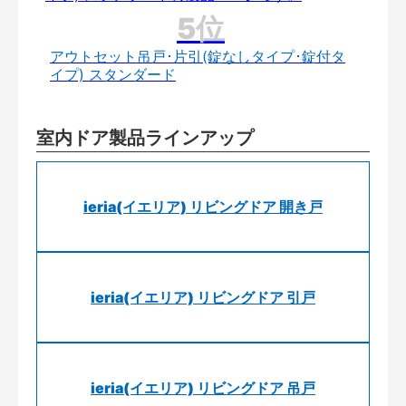
アウトセット吊戸･片引(錠なしタイプ･錠付タ
イプ) スタンダード
室内ドア製品ラインアップ
ieria(イエリア) リビングドア 開き戸
ieria(イエリア) リビングドア 引戸
ieria(イエリア) リビングドア 吊戸