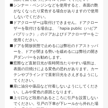
■シンナー・ベンジンなどを使用すると、表面の艶
がなくなったり変色する場合がありますので使用
しないでください。
■ドアクローザーは取付けできません。ドアクロー
ザーを取付ける場合は、「hapia public（ハピア
パブリック）」のドアおよびドアクローザーをご
使用ください。
■ドアを開放状態で止めるには弊社のドアストッパ
ーを、ドアが閉まる勢いを緩めるには弊社の開き
戸ダンパーをお勧めします。
■窓際など直射日光が長時間当たりやすい場所は、
表面の日焼けによる変色の恐れがあります。カー
テンやブラインドで直射日光をさえぎるようにし
てください。
■扉に油分や薬品など付着しないようにしてくださ
い。しみや変色の原因となります。
■上り口など段差のあるところに引戸を設置しない
でください。引戸の下車が下レールから外れた場