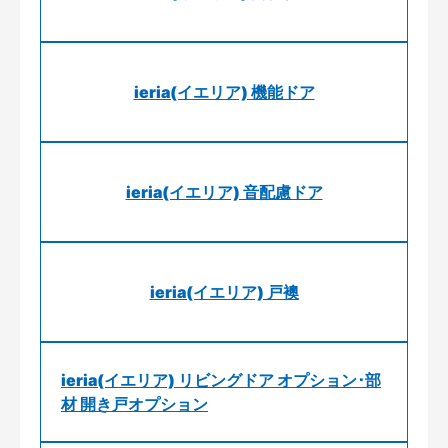
ieria(イエリア) 機能ドア
ieria(イエリア) 音配慮ドア
ieria(イエリア) 戸襖
ieria(イエリア) リビングドア オプション･部
材 開き戸オプション