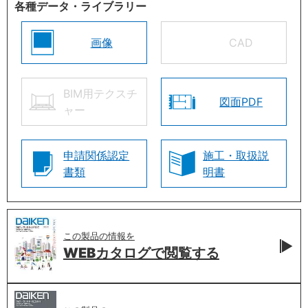
各種データ・ライブラリー
画像
CAD
BIM用テクスチ
図面PDF
ャー
申請関係認定
施工・取扱説
書類
明書
この製品の情報を
WEBカタログで
閲覧する