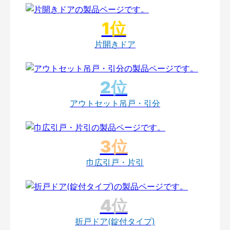
片開きドア
アウトセット吊戸・引分
巾広引戸・片引
折戸ドア(錠付タイプ)