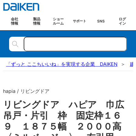
会社
製品
ショー
ログ
SNS
サポート
情報
情報
ルーム
イン
「ずっと ここちいいね」を実現する企業 DAIKEN
建
hapia / リビングドア
リビングドア ハピア 巾広
吊戸・片引 枠 固定枠１６
９ １８７５幅 ２０００高