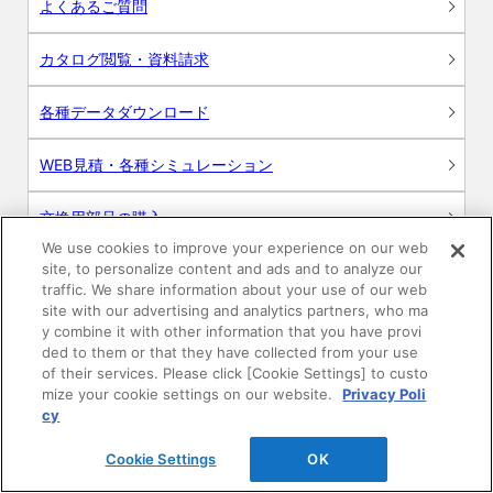
よくあるご質問
カタログ閲覧・資料請求
各種データダウンロード
WEB見積・各種シミュレーション
交換用部品の購入
We use cookies to improve your experience on our web
site, to personalize content and ads and to analyze our
修理・点検
traffic. We share information about your use of our web
site with our advertising and analytics partners, who ma
お問い合わせ
y combine it with other information that you have provi
ded to them or that they have collected from your use
ログイン
of their services. Please click [Cookie Settings] to custo
mize your cookie settings on our website.
Privacy Poli
cy
建築・設計関係者様向けサイト
Cookie Settings
OK
ユーザー登録サービス