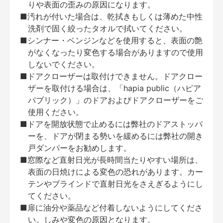
りや表面の歪みの原因になります。
■汚れが付いた場合は、乾拭きもしくは薄めた中性
洗剤で固く絞ったタオルで拭いてください。
■シンナー・ベンジンなどを使用すると、表面の艶
がなくなったり変色する場合がありますので使用
しないでください。
■ドアクローザーは取付けできません。ドアクロー
ザーを取付ける場合は、「hapia public（ハピア
パブリック）」のドアおよびドアクローザーをご
使用ください。
■ドアを開放状態で止めるには弊社のドアストッパ
ーを、ドアが閉まる勢いを緩めるには弊社の開き
戸ダンパーをお勧めします。
■窓際など直射日光が長時間当たりやすい場所は、
表面の日焼けによる変色の恐れがあります。カー
テンやブラインドで直射日光をさえぎるようにし
てください。
■扉に油分や薬品など付着しないようにしてくださ
い。しみや変色の原因となります。