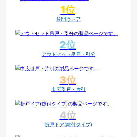
片開きドア
アウトセット吊戸・引分
巾広引戸・片引
折戸ドア(錠付タイプ)