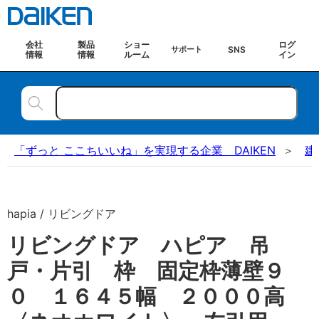
会社
製品
ショー
ログ
SNS
サポート
情報
情報
ルーム
イン
「ずっと ここちいいね」を実現する企業 DAIKEN
建
hapia / リビングドア
リビングドア ハピア 吊
戸・片引 枠 固定枠薄壁９
０ １６４５幅 ２０００高