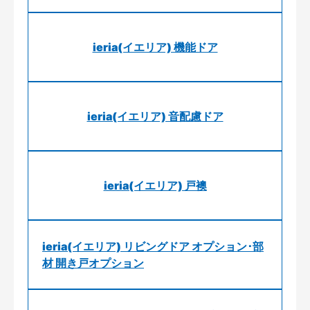
ieria(イエリア) 機能ドア
ieria(イエリア) 音配慮ドア
ieria(イエリア) 戸襖
ieria(イエリア) リビングドア オプション･部
材 開き戸オプション