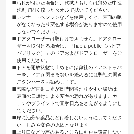
■汚れが付いた場合は、乾拭きもしくは薄めた中性
洗剤で固く絞ったタオルで拭いてください。
■シンナー・ベンジンなどを使用すると、表面の艶
がなくなったり変色する場合がありますので使用
しないでください。
■ドアクローザーは取付けできません。ドアクロー
ザーを取付ける場合は、「hapia public（ハピア
パブリック）」のドアおよびドアクローザーをご
使用ください。
■ドアを開放状態で止めるには弊社のドアストッパ
ーを、ドアが閉まる勢いを緩めるには弊社の開き
戸ダンパーをお勧めします。
■窓際など直射日光が長時間当たりやすい場所は、
表面の日焼けによる変色の恐れがあります。カー
テンやブラインドで直射日光をさえぎるようにし
てください。
■扉に油分や薬品など付着しないようにしてくださ
い。しみや変色の原因となります。
■上り口など段差のあるところに引戸を設置しない