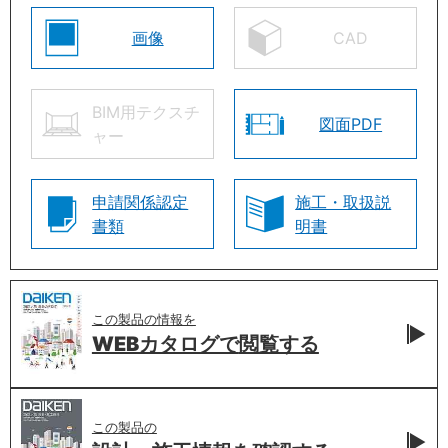
画像
CAD
BIM用テクスチ
図面PDF
ャー
申請関係認定
施工・取扱説
書類
明書
この製品の情報を
WEBカタログで
閲覧する
この製品の