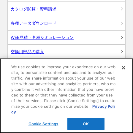
カタログ閲覧・資料請求
各種データダウンロード
WEB見積・各種シミュレーション
交換用部品の購入
修理・点検
We use cookies to improve your experience on our web
site, to personalize content and ads and to analyze our
traffic. We share information about your use of our web
お問い合わせ
site with our advertising and analytics partners, who ma
y combine it with other information that you have provi
ログイン
ded to them or that they have collected from your use
of their services. Please click [Cookie Settings] to custo
mize your cookie settings on our website.
Privacy Poli
建築・設計関係者様向けサイト
cy
ユーザー登録サービス
Cookie Settings
OK