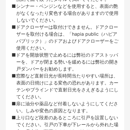
■シンナー・ベンジンなどを使用すると、表面の艶
がなくなったり変色する場合がありますので使用
しないでください。
■ドアクローザーは取付けできません。ドアクロー
ザーを取付ける場合は、「hapia public（ハピア
パブリック）」のドアおよびドアクローザーをご
使用ください。
■ドアを開放状態で止めるには弊社のドアストッパ
ーを、ドアが閉まる勢いを緩めるには弊社の開き
戸ダンパーをお勧めします。
■窓際など直射日光が長時間当たりやすい場所は、
表面の日焼けによる変色の恐れがあります。カー
テンやブラインドで直射日光をさえぎるようにし
てください。
■扉に油分や薬品など付着しないようにしてくださ
い。しみや変色の原因となります。
■上り口など段差のあるところに引戸を設置しない
でください。引戸の下車が下レールから外れた場