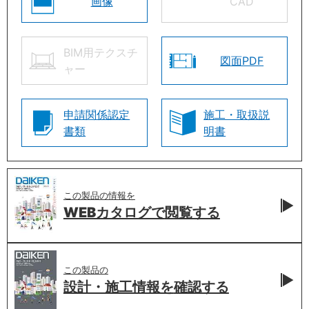
画像
CAD
BIM用テクスチ
図面PDF
ャー
申請関係認定
施工・取扱説
書類
明書
この製品の情報を
WEBカタログで
閲覧する
この製品の
設計・施工情報を
確認する