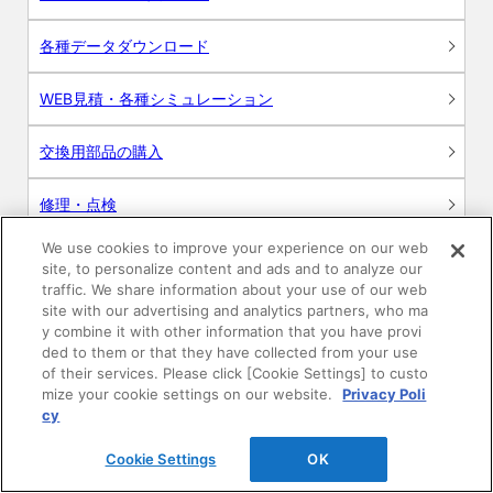
各種データダウンロード
WEB見積・各種シミュレーション
交換用部品の購入
修理・点検
We use cookies to improve your experience on our web
お問い合わせ
site, to personalize content and ads and to analyze our
traffic. We share information about your use of our web
ログイン
site with our advertising and analytics partners, who ma
y combine it with other information that you have provi
ded to them or that they have collected from your use
建築・設計関係者様向けサイト
of their services. Please click [Cookie Settings] to custo
mize your cookie settings on our website.
Privacy Poli
ユーザー登録サービス
cy
Cookie Settings
OK
WEB見積システム