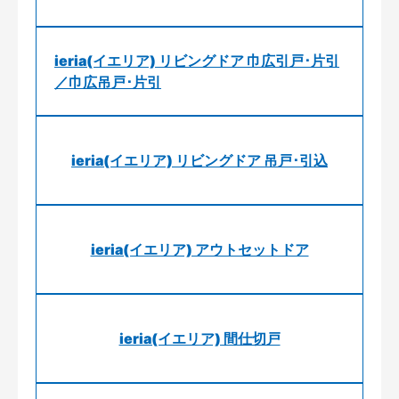
ieria(イエリア) リビングドア 巾広引戸･片引
／巾広吊戸･片引
ieria(イエリア) リビングドア 吊戸･引込
ieria(イエリア) アウトセットドア
ieria(イエリア) 間仕切戸