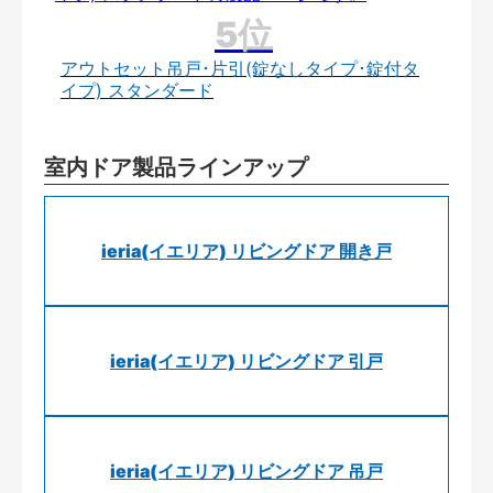
アウトセット吊戸･片引(錠なしタイプ･錠付タ
イプ) スタンダード
室内ドア製品ラインアップ
ieria(イエリア) リビングドア 開き戸
ieria(イエリア) リビングドア 引戸
ieria(イエリア) リビングドア 吊戸