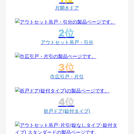
片開きドア
アウトセット吊戸・引分
巾広引戸・片引
折戸ドア(錠付タイプ)