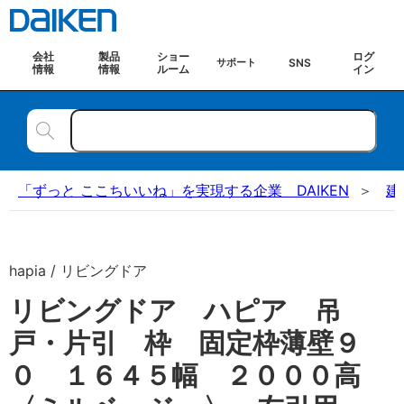
会社
製品
ショー
ログ
SNS
サポート
情報
情報
ルーム
イン
「ずっと ここちいいね」を実現する企業 DAIKEN
建
hapia / リビングドア
リビングドア ハピア 吊
戸・片引 枠 固定枠薄壁９
０ １６４５幅 ２０００高