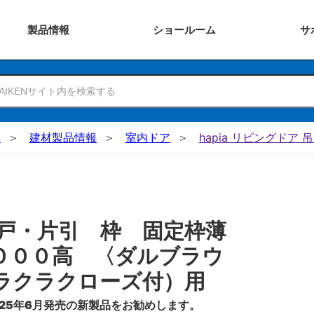
製品
情報
ショー
ルーム
サ
N
建材製品情報
室内ドア
hapia リビングドア 
戸・片引 枠 固定枠薄
０００高 〈ダルブラウ
ラクラクローズ付）用
25年6月発売の新製品をお勧めします。