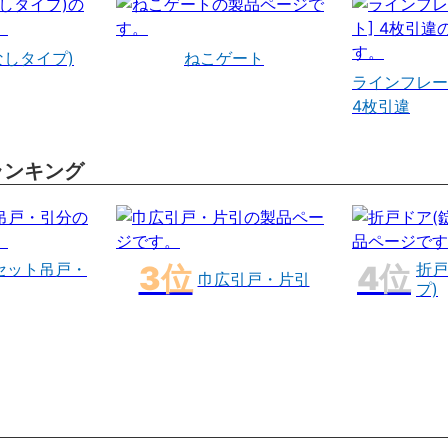
なしタイプ)
ねこゲート
ラインフレー
4枚引違
ランキング
セット吊戸・
折戸
巾広引戸・片引
プ)