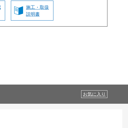
認
施工・取扱
説明書
お気に入り