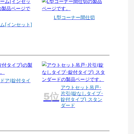
L型コーナー間仕切
ム[インセット]
ドア(錠付タイ
アウトセット吊戸･
片引(錠なしタイプ･
錠付タイプ) スタン
ダード