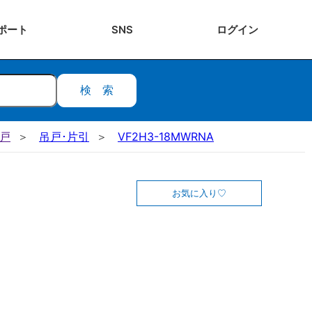
ポート
SNS
ログ
イン
検索
吊戸
吊戸･片引
VF2H3-18MWRNA
お気に入り