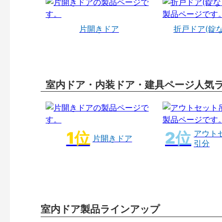
片開きドア
折戸ドア(錠
室内ドア・内装ドア・建具ページ人気
アウト
片開きドア
引分
室内ドア製品ラインアップ