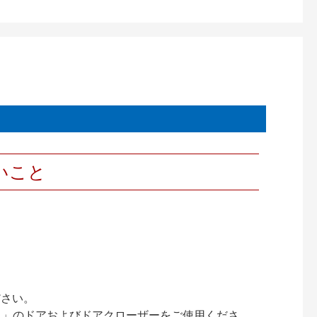
いこと
ださい。
ック）」のドアおよびドアクローザーをご使用くださ