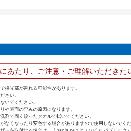
用にあたり、ご注意・ご理解いただきた
撃で採光部が割れる可能性があります。
ください。
しないでください。
反りや表面の歪みの原因になります。
性洗剤で固く絞ったタオルで拭いてください。
艶がなくなったり変色する場合がありますので使用しないでく
を取付ける場合は、「hapia public（ハピア パブリ